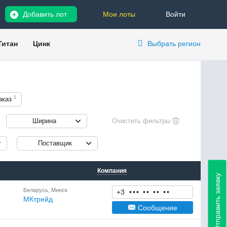
Добавить лот
Мои лоты
Войти
Титан
Цинк
Выбрать регион
1
аказ
Ширина
Поставщик
Компания
Отправить заявку
Беларусь, Минск
+3
•
•
•
•
•
•
•
•
•
МКтрейд
Сообщение