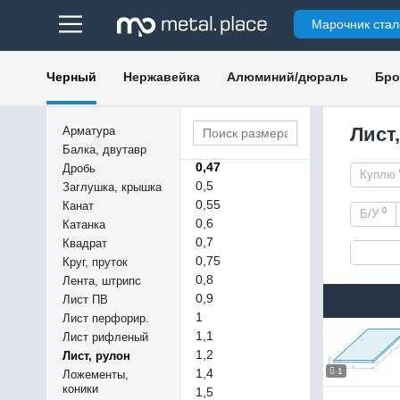
Марочник стал
0,25
Черный
Нержавейка
Алюминий/дюраль
Бро
0,3
0,32
0,40
Лист
Арматура
0,45
Балка, двутавр
0,47
Дробь
Куплю
0,5
Заглушка, крышка
0,55
Канат
0
Б/У
0,6
Катанка
0,7
Квадрат
0,75
Круг, пруток
0,8
Лента, штрипс
0,9
Лист ПВ
1
Лист перфорир.
1,1
Лист рифленый
1,2
Лист, рулон
1,4
1
Ложементы,
коники
1,5