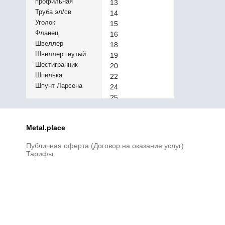
профильная
13
Труба эл/св
14
Уголок
15
Фланец
16
Швеллер
18
Швеллер гнутый
19
Шестигранник
20
Шпилька
22
Шпунт Ларсена
24
25
28
30
Metal.place
32
33
Публичная оферта (Договор на оказание услуг)
34
Тарифы
35
36
37
38
39
40
45