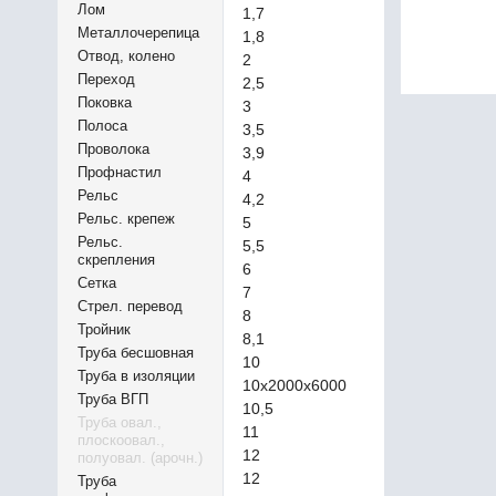
Лом
1,7
Металлочерепица
1,8
Отвод, колено
2
Переход
2,5
Поковка
3
Полоса
3,5
Проволока
3,9
Профнастил
4
Рельс
4,2
Рельс. крепеж
5
Рельс.
5,5
скрепления
6
Сетка
7
Стрел. перевод
8
Тройник
8,1
Труба бесшовная
10
Труба в изоляции
10х2000х6000
Труба ВГП
10,5
Труба овал.,
11
плоскоовал.,
12
полуовал. (арочн.)
12
Труба