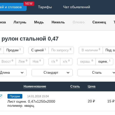
NEW
ей и сплавов
Тарифы
Чат обьявлений
нза
Латунь
Медь
Никель
Олово
Свинец
, рулон стальной 0,47
0
1
1
0
0
Продам
С ценой
По запросу
В наличии
Под з
0
0
0
0
0
0
1
Восст
Леж
Нов
г/к
х/к
окраш.
оцинк.
Длина
Стандарт
Сталь
Наименование
Сталь
Цена
Продам
14.01.2018 15:04
20 ₽
15 ₽
Лист оцинк. 0,47х1250х2000
полимер. кварц.