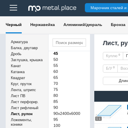
33
Марочник сталей и
34
35
36
Черный
Нержавейка
Алюминий/дюраль
Бронза
37
38
39
Лист, р
Арматура
40
Балка, двутавр
45
Дробь
0
Куплю
50
Заглушка, крышка
55
Канат
0
Б/У
Вос
60
Катанка
65
Квадрат
Длин
70
Круг, пруток
75
Лента, штрипс
80
Лист ПВ
85
Лист перфорир.
90
Лист рифленый
90х2400х6000
Лист, рулон
95
1
Ложементы,
коники
100