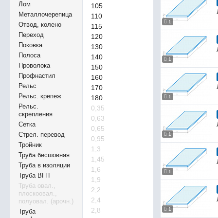
Лом
105
Металлочерепица
110
1
Отвод, колено
115
Переход
120
Поковка
130
Полоса
140
1
Проволока
150
Профнастил
160
Рельс
170
Рельс. крепеж
180
1
Рельс.
0,35
скрепления
0,63
Сетка
0,65
Стрел. перевод
1
0,95
Тройник
1,3
Труба бесшовная
1,45
Труба в изоляции
1,6
1
Труба ВГП
1,9
Труба овал.,
2,2
плоскоовал.,
2,4
полуовал. (арочн.)
2,8
1
Труба