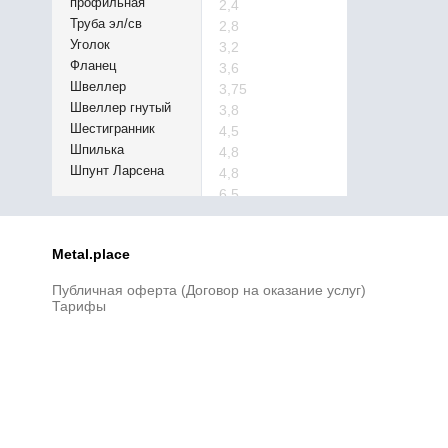
профильная
2,4
Труба эл/св
2,8
Уголок
3,2
Фланец
3,6
Швеллер
3,75
Швеллер гнутый
3,8
Шестигранник
4,5
Шпилька
4,8
Шпунт Ларсена
4,8
6,5
6,7
7,5
Metal.place
7,5
8,5
Публичная оферта (Договор на оказание услуг)
9
Тарифы
9,5
11,5
12,5
13,5
14,5
15
15,5