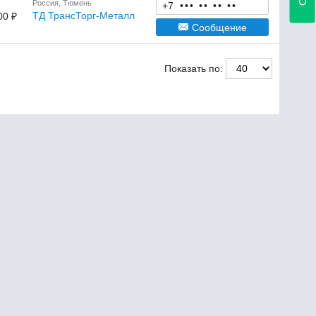
Россия, Тюмень
+7
•
•
•
•
•
•
•
•
•
ТД ТрансТорг-Металл
00 ₽
Сообщение
Показать по: