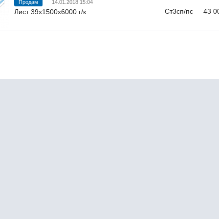
Продам
14.01.2018 15:04
Ст3сп/пс
43 0
Лист 39х1500х6000 г/к