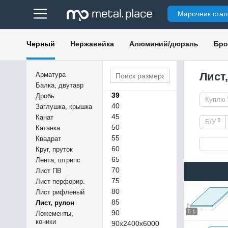
30
Марочник стал
32
33
34
Черный
Нержавейка
Алюминий/дюраль
Бро
35
36
37
Лист
Арматура
38
Балка, двутавр
39
Дробь
Куплю
40
Заглушка, крышка
45
Канат
0
Б/У
50
Катанка
55
Квадрат
60
Круг, пруток
65
Лента, штрипс
70
Лист ПВ
75
Лист перфорир.
80
Лист рифленый
85
Лист, рулон
90
1
Ложементы,
коники
90х2400х6000