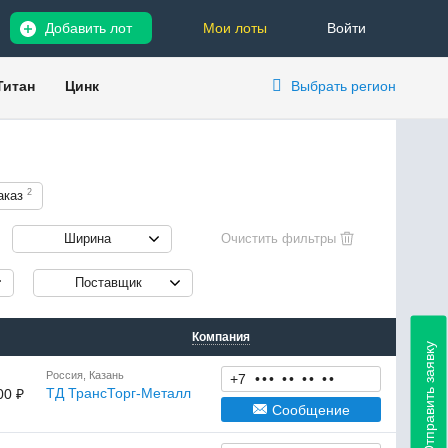
Добавить лот
Мои лоты
Войти
Титан
Цинк
Выбрать регион
2
аказ
Ширина
Поставщик
Компания
Отправить заявку
Россия, Казань
+7
•
•
•
•
•
•
•
•
•
ТД ТрансТорг-Металл
00 ₽
Сообщение