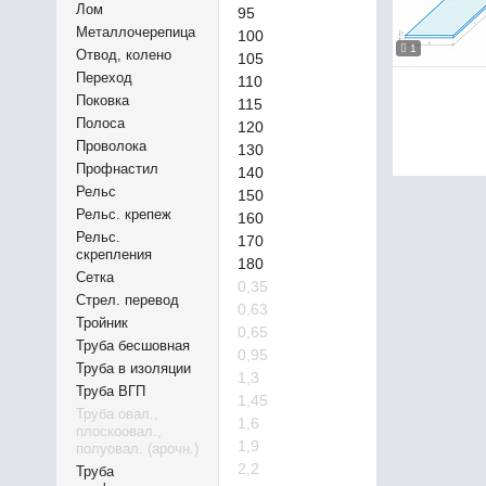
Лом
95
Металлочерепица
100
1
Отвод, колено
105
Переход
110
Поковка
115
Полоса
120
Проволока
130
Профнастил
140
Рельс
150
Рельс. крепеж
160
Рельс.
170
скрепления
180
Сетка
0,35
Стрел. перевод
0,63
Тройник
0,65
Труба бесшовная
0,95
Труба в изоляции
1,3
Труба ВГП
1,45
Труба овал.,
1,6
плоскоовал.,
1,9
полуовал. (арочн.)
2,2
Труба