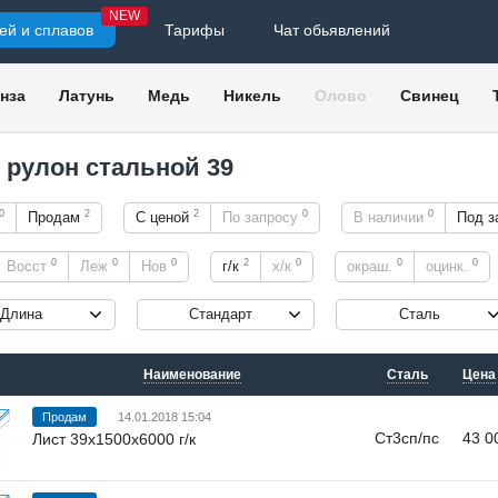
NEW
ей и сплавов
Тарифы
Чат обьявлений
нза
Латунь
Медь
Никель
Олово
Свинец
, рулон стальной 39
0
2
2
0
0
Продам
С ценой
По запросу
В наличии
Под з
0
0
0
2
0
0
0
Восст
Леж
Нов
г/к
х/к
окраш.
оцинк.
Длина
Стандарт
Сталь
Наименование
Сталь
Цена
Продам
14.01.2018 15:04
Ст3сп/пс
43 0
Лист 39х1500х6000 г/к