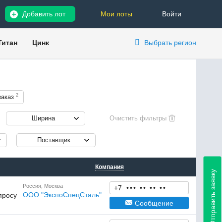
Добавить лот
Мои лоты
Войти
Титан
Цинк
Выбрать регион
2
заказ
Ширина
Поставщик
Компания
Отправить заявку
Россия, Москва
+7
•
•
•
•
•
•
•
•
•
ООО "ЭкспоСпецСталь"
просу
Сообщение