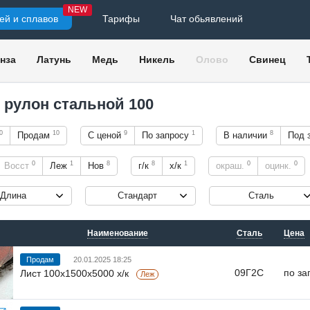
NEW
ей и сплавов
Тарифы
Чат обьявлений
нза
Латунь
Медь
Никель
Олово
Свинец
, рулон стальной 100
0
10
9
1
8
Продам
С ценой
По запросу
В наличии
Под 
0
1
8
8
1
0
0
Восст
Леж
Нов
г/к
х/к
окраш.
оцинк.
Длина
Стандарт
Сталь
Наименование
Сталь
Цена
Продам
20.01.2025 18:25
09Г2С
по за
Лист 100х1500х5000 х/к
Леж