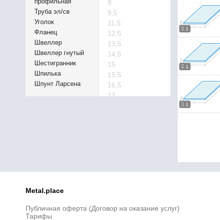
профильная
9
Труба эл/св
9,5
Уголок
11,5
1
Фланец
12,5
Швеллер
13,5
Швеллер гнутый
14,5
Шестигранник
15
1
Шпилька
15,5
Шпунт Ларсена
16,5
17
17,5
1
18,5
19,5
20,5
21
21,5
22,5
23
23,5
Metal.place
24,5
Публичная оферта (Договор на оказание услуг)
25,5
Тарифы
26