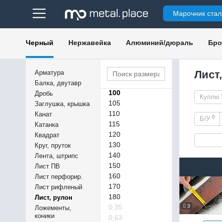
65
Марочник стал
70
75
80
Черный
Нержавейка
Алюминий/дюраль
Бро
85
90
90х2400х6000
Лист
Арматура
95
Балка, двутавр
100
Дробь
Куплю
105
Заглушка, крышка
110
Канат
0
Б/У
115
Катанка
120
Квадрат
130
Круг, пруток
140
Лента, штрипс
150
Лист ПВ
160
Лист перфорир.
170
Лист рифленый
180
Лист, рулон
0,35
3
Ложементы,
коники
0,63