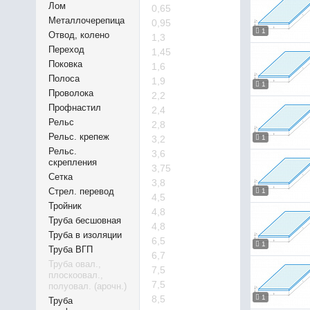
Лом
0,65
Металлочерепица
0,95
1
Отвод, колено
1,3
Переход
1,45
Поковка
1,6
Полоса
1,9
1
Проволока
2,2
Профнастил
2,4
Рельс
2,8
Рельс. крепеж
3,2
1
Рельс.
3,6
скрепления
3,75
Сетка
3,8
Стрел. перевод
1
4,5
Тройник
4,8
Труба бесшовная
4,8
Труба в изоляции
6,5
1
Труба ВГП
6,7
Труба овал.,
7,5
плоскоовал.,
7,5
полуовал. (арочн.)
8,5
1
Труба