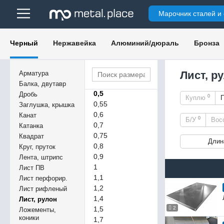
Марочник сталей и
0,25
0,3
Черный
Нержавейка
Алюминий/дюраль
Бронза
0,32
0,40
0,45
Лист, р
Арматура
0,47
Балка, двутавр
0,5
Дробь
0
Куплю
0,55
Заглушка, крышка
0,6
Канат
0
Б/У
Вос
0,7
Катанка
0,75
Квадрат
Длин
0,8
Круг, пруток
0,9
Лента, штрипс
1
Лист ПВ
1,1
Лист перфорир.
1,2
Лист рифленый
1,4
Лист, рулон
1,5
2
Ложементы,
коники
1,7