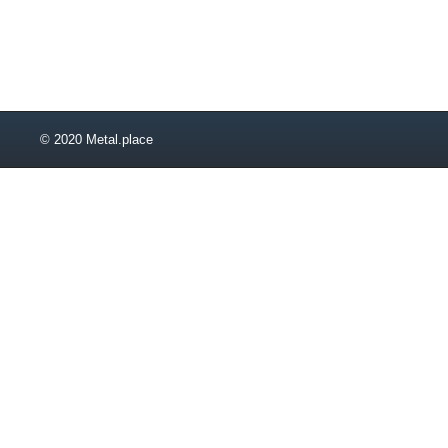
55
60
65
70
75
80
© 2020 Metal.place
85
90
90х2400х6000
95
100
105
110
115
120
130
140
150
160
170
180