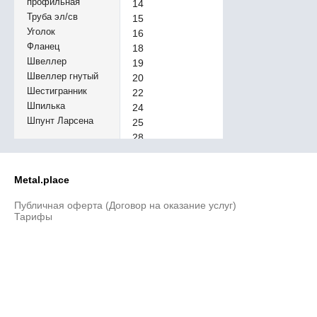
профильная
14
Труба эл/св
15
Уголок
16
Фланец
18
Швеллер
19
Швеллер гнутый
20
Шестигранник
22
Шпилька
24
Шпунт Ларсена
25
28
30
32
Metal.place
33
34
Публичная оферта (Договор на оказание услуг)
35
Тарифы
36
37
38
39
40
45
50