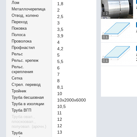
Лом
1,8
Металлочерепица
2
2
Отвод, колено
2,5
Переход
3
Поковка
3,5
Полоса
3,9
1
Проволока
4
Профнастил
4,2
Рельс
5
Рельс. крепеж
5,5
1
Рельс.
6
скрепления
7
Сетка
8
Стрел. перевод
8,1
Тройник
10
Труба бесшовная
10х2000х6000
Труба в изоляции
10,5
Труба ВГП
11
Труба овал.,
12
плоскоовал.,
12
полуовал. (арочн.)
13
Труба