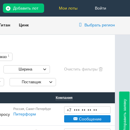
Добавить лот
Мои лоты
Войти
Титан
Цинк
Выбрать регион
1
аказ
Ширина
Поставщик
Компания
Отправить заявку
Россия, Санкт-Петербург
+7
•
•
•
•
•
•
•
•
•
Питерформ
просу
Сообщение