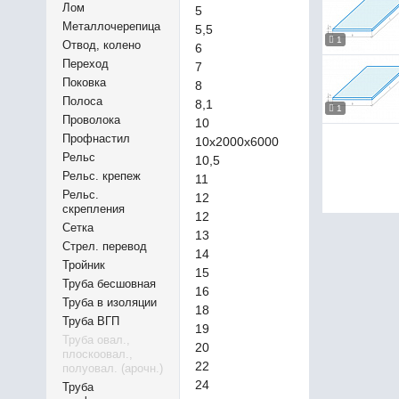
Лом
5
Металлочерепица
5,5
1
Отвод, колено
6
Переход
7
Поковка
8
Полоса
8,1
1
Проволока
10
Профнастил
10х2000х6000
Рельс
10,5
Рельс. крепеж
11
Рельс.
12
скрепления
12
Сетка
13
Стрел. перевод
14
Тройник
15
Труба бесшовная
16
Труба в изоляции
18
Труба ВГП
19
Труба овал.,
20
плоскоовал.,
22
полуовал. (арочн.)
24
Труба