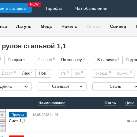
NEW
ей и сплавов
Тарифы
Чат обьявлений
нза
Латунь
Медь
Никель
Олово
Свинец
, рулон стальной 1,1
2
1
0
3
2
Продам
С ценой
По запросу
В наличии
Под з
0
2
1
0
0
0
0
Восст
Леж
Нов
г/к
х/к
окраш.
оцинк.
Длина
Стандарт
Сталь
Наименование
Сталь
Цена
Продам
12.05.2022 14:46
по за
Лист 1,1