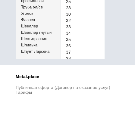
профильная
25
Труба эл/св
28
Уголок
30
Фланец
32
Швеллер
33
Швеллер гнутый
34
Шестигранник
35
Шпилька
36
Шпунт Ларсена
37
38
39
40
Metal.place
45
50
Публичная оферта (Договор на оказание услуг)
55
Тарифы
60
65
70
75
80
85
90