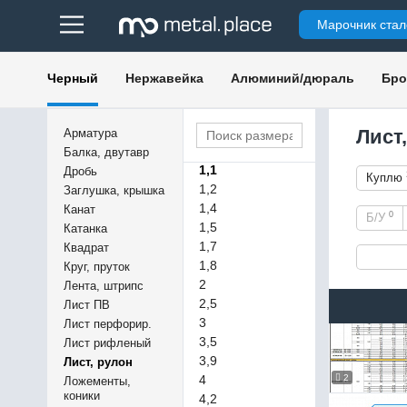
0,5
Марочник стал
0,55
0,6
0,7
Черный
Нержавейка
Алюминий/дюраль
Бро
0,75
0,8
0,9
Лист
Арматура
1
Балка, двутавр
1,1
Дробь
Куплю
1,2
Заглушка, крышка
1,4
Канат
0
Б/У
1,5
Катанка
1,7
Квадрат
1,8
Круг, пруток
2
Лента, штрипс
2,5
Лист ПВ
3
Лист перфорир.
3,5
Лист рифленый
3,9
Лист, рулон
4
2
Ложементы,
коники
4,2