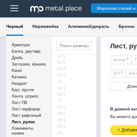
4,8
Марочник сталей и
6,5
6,7
7,5
Черный
Нержавейка
Алюминий/дюраль
Бронза
7,5
8,5
9
Лист, р
Арматура
9,5
Балка, двутавр
11,5
Дробь
0
Куплю
12,5
Заглушка, крышка
13,5
Канат
0
Б/У
Вос
14,5
Катанка
15
Квадрат
Длин
15,5
Круг, пруток
16,5
Лента, штрипс
17
Лист ПВ
17,5
В данной ка
Лист перфорир.
18,5
Лист рифленый
Вы можете до
19,5
Лист, рулон
20,5
Ложементы,
+ Добави
21
коники