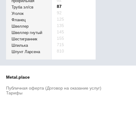
82
профильная
87
Труба эл/св
92
Уголок
125
Фланец
135
Швеллер
145
Швеллер гнутый
155
Шестигранник
715
Шпилька
810
Шпунт Ларсена
Metal.place
Публичная оферта (Договор на оказание услуг)
Тарифы