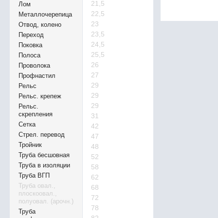
21,5
Лом
22,5
Металлочерепица
23
Отвод, колено
23,5
Переход
24,5
Поковка
25,5
Полоса
26
Проволока
27
Профнастил
29
Рельс
29
Рельс. крепеж
29
Рельс.
скрепления
31
Сетка
42
Стрел. перевод
47
Тройник
48
Труба бесшовная
52
Труба в изоляции
58
Труба ВГП
62
Труба овал.,
68
плоскоовал.,
72
полуовал. (арочн.)
78
Труба