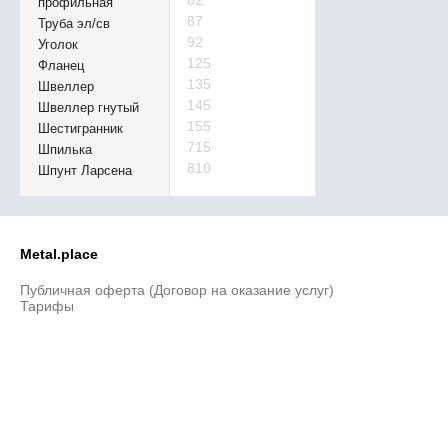
82
профильная
87
Труба эл/св
92
Уголок
125
Фланец
135
Швеллер
145
Швеллер гнутый
155
Шестигранник
715
Шпилька
810
Шпунт Ларсена
Metal.place
Публичная оферта (Договор на оказание услуг)
Тарифы