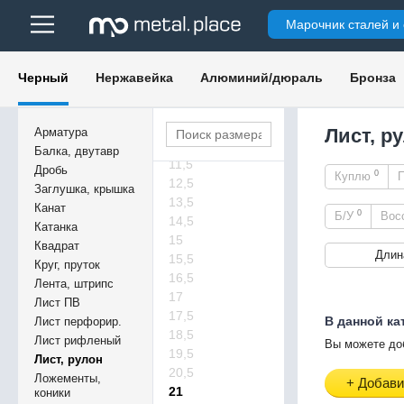
4,8
Марочник сталей и
6,5
6,7
7,5
Черный
Нержавейка
Алюминий/дюраль
Бронза
7,5
8,5
9
Лист, р
Арматура
9,5
Балка, двутавр
11,5
Дробь
0
Куплю
12,5
Заглушка, крышка
13,5
Канат
0
Б/У
Вос
14,5
Катанка
15
Квадрат
Длин
15,5
Круг, пруток
16,5
Лента, штрипс
17
Лист ПВ
17,5
В данной ка
Лист перфорир.
18,5
Лист рифленый
Вы можете до
19,5
Лист, рулон
20,5
Ложементы,
+ Добави
21
коники