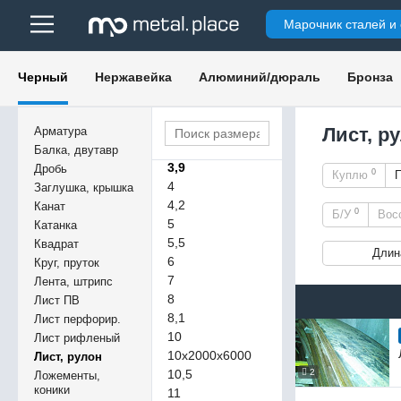
1,4
Марочник сталей и
1,5
1,7
1,8
Черный
Нержавейка
Алюминий/дюраль
Бронза
2
2,5
3
Лист, р
Арматура
3,5
Балка, двутавр
3,9
Дробь
0
Куплю
4
Заглушка, крышка
4,2
Канат
0
Б/У
Вос
5
Катанка
5,5
Квадрат
Длин
6
Круг, пруток
7
Лента, штрипс
8
Лист ПВ
8,1
Лист перфорир.
10
Лист рифленый
10х2000х6000
Лист, рулон
10,5
2
Ложементы,
коники
11