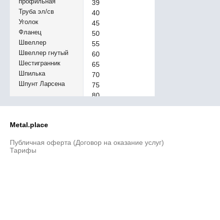
профильная
39
Труба эл/св
40
Уголок
45
Фланец
50
Швеллер
55
Швеллер гнутый
60
Шестигранник
65
Шпилька
70
Шпунт Ларсена
75
80
85
90
Metal.place
90х2400х6000
95
Публичная оферта (Договор на оказание услуг)
100
Тарифы
105
110
115
120
130
140
150