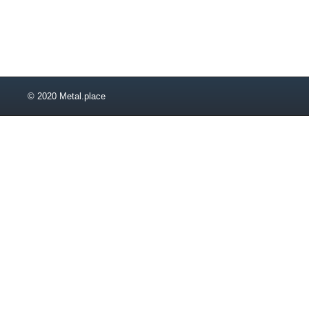
160
170
180
0,35
0,63
0,65
© 2020 Metal.place
0,95
1,3
1,45
1,6
1,9
2,2
2,4
2,8
3,2
3,6
3,75
3,8
4,5
4,8
4,8