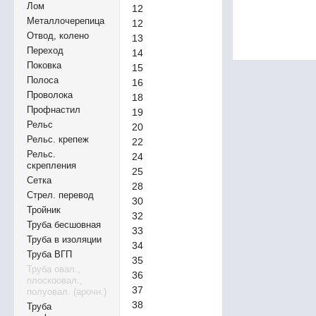
Лом
12
Металлочерепица
12
Отвод, колено
13
Переход
14
Поковка
15
Полоса
16
Проволока
18
Профнастил
19
Рельс
20
Рельс. крепеж
22
Рельс.
24
скрепления
25
Сетка
28
Стрел. перевод
30
Тройник
32
Труба бесшовная
33
Труба в изоляции
34
Труба ВГП
35
Труба овал.,
36
плоскоовал.,
37
полуовал. (арочн.)
38
Труба