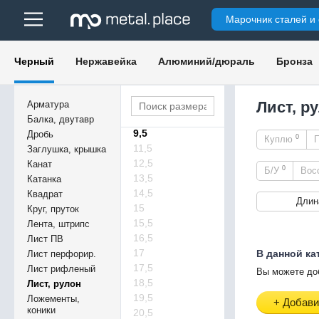
4,8
Марочник сталей и
4,8
6,5
6,7
Черный
Нержавейка
Алюминий/дюраль
Бронза
7,5
7,5
8,5
Лист, р
Арматура
9
Балка, двутавр
9,5
Дробь
0
Куплю
11,5
Заглушка, крышка
12,5
Канат
0
Б/У
Вос
13,5
Катанка
14,5
Квадрат
Длин
15
Круг, пруток
15,5
Лента, штрипс
16,5
Лист ПВ
17
В данной ка
Лист перфорир.
17,5
Лист рифленый
Вы можете до
18,5
Лист, рулон
19,5
Ложементы,
+ Добави
коники
20,5