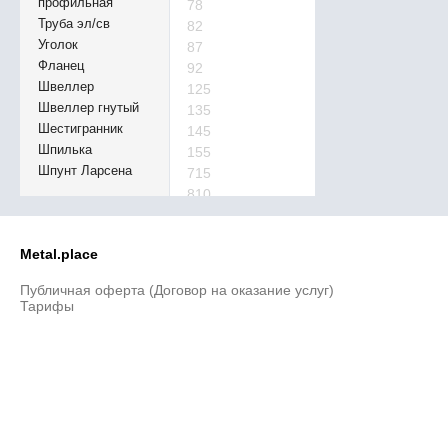
профильная
78
Труба эл/св
82
Уголок
87
Фланец
92
Швеллер
125
Швеллер гнутый
135
Шестигранник
145
Шпилька
155
Шпунт Ларсена
715
810
Metal.place
Публичная оферта (Договор на оказание услуг)
Тарифы