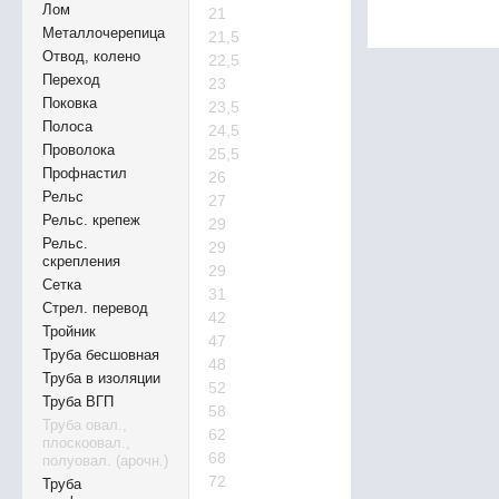
Лом
21
Металлочерепица
21,5
Отвод, колено
22,5
Переход
23
Поковка
23,5
Полоса
24,5
Проволока
25,5
Профнастил
26
Рельс
27
Рельс. крепеж
29
Рельс.
29
скрепления
29
Сетка
31
Стрел. перевод
42
Тройник
47
Труба бесшовная
48
Труба в изоляции
52
Труба ВГП
58
Труба овал.,
62
плоскоовал.,
68
полуовал. (арочн.)
72
Труба