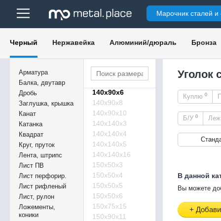
130х130х11
Марочник сталей и
130х130х13
130х130х15
130х130х16
Черный
Нержавейка
Алюминий/дюраль
Бронза
135х65х10
140х90х3
140х90х4
Уголок 
Арматура
140х90х5
Балка, двутавр
140х90х6
Дробь
0
Куплю
140х90х8
Заглушка, крышка
140х90х10
Канат
0
Б/У
Ле
140х140х3
Катанка
140х140х4
Квадрат
Станд
140х140х5
Круг, пруток
140х140х16
Лента, штрипс
150х50х3
Лист ПВ
150х50х4
В данной ка
Лист перфорир.
150х50х5
Лист рифленый
Вы можете до
150х50х6
Лист, рулон
150х75х15
Ложементы,
+ Добави
коники
150х90х11