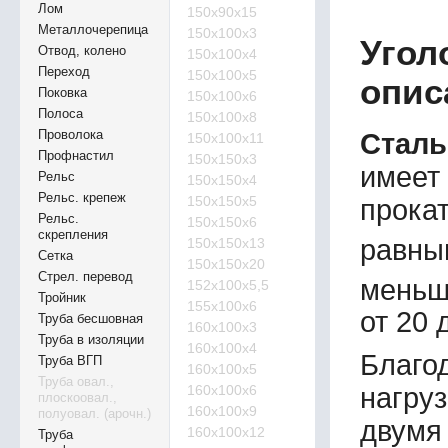
Лом
150х90х15
Металлочерепица
150х100х3
Угол
Отвод, колено
150х100х4
Переход
150х100х5
опис
Поковка
150х100х6
Полоса
150х100х8
Проволока
Сталь
150х100х11
Профнастил
150х150х3
имеет
Рельс
150х150х4
Рельс. крепеж
150х150х5
прокат
Рельс.
150х150х6
скрепления
равны
150х150х13
Сетка
150х150х20
Стрел. перевод
меньш
152х100х5,5
Тройник
155х100х6
от 20 
Труба бесшовная
160х100х3
Труба в изоляции
160х100х4
Благо
Труба ВГП
160х100х5
Труба овал.,
160х100х6
нагруз
плоскоовал.,
160х100х9
полуовал. (арочн.)
двумя
160х100х12
Труба