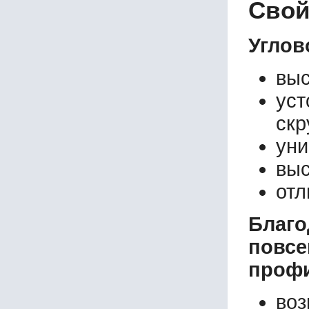
Свой
300х300х32
300х300х33
300х300х34
Углов
300х300х35
выс
ус
скр
уни
выс
отл
Благо
повсе
профи
во