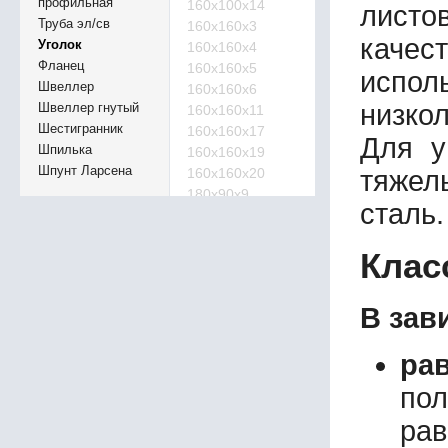
профильная
160х100х14
листов
Труба эл/св
160х160х3
качес
Уголок
160х160х4
Фланец
160х160х5
испол
Швеллер
160х160х6
низко
Швеллер гнутый
160х160х11
Шестигранник
160х160х17
Для у
Шпилька
160х160х19
Шпунт Ларсена
160х160х20
тяжел
180х90х9
сталь
180х100х3
180х100х4
Клас
180х100х5
180х100х6
180х110х10
В зав
180х110х12
180х140х6
ра
180х180х3
180х180х4
по
180х180х5
рав
180х180х6
180х180х13