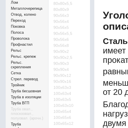
Лом
80х80х5,5
Металлочерепица
80х80х9
Угол
Отвод, колено
90х56х3
Переход
90х56х4
опис
Поковка
90х56х5
Полоса
90х56х5,5
Проволока
Сталь
90х56х6
Профнастил
90х56х8
имеет
Рельс
90х90х2
Рельс. крепеж
90х90х2,5
прокат
Рельс.
90х90х3
скрепления
равны
90х90х4
Сетка
90х90х12
Стрел. перевод
меньш
90х90х16
Тройник
100х63х3
от 20 
Труба бесшовная
100х63х4
Труба в изоляции
100х63х5
Благо
Труба ВГП
100х63х10
Труба овал.,
100х65х4
нагруз
плоскоовал.,
100х65х6
полуовал. (арочн.)
двумя
100х65х12
Труба