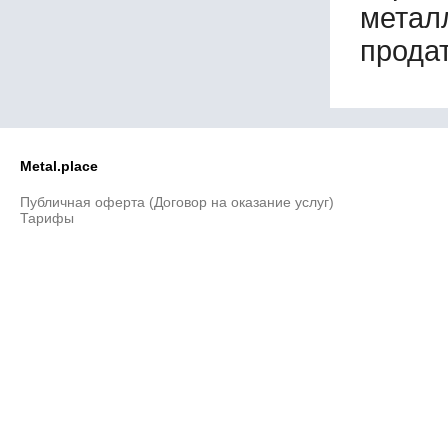
метал
200х125х14
200х150х12
продат
200х150х15
200х200х13
200х200х15
200х200х17
200х200х19
200х200х23
Metal.place
200х200х25
200х200х30
Публичная оферта (Договор на оказание услуг)
Тарифы
220х220х14
220х220х16
250х250х16
250х250х17
250х250х19
250х250х21
250х250х23
250х250х25
250х250х26
250х250х27
250х250х28