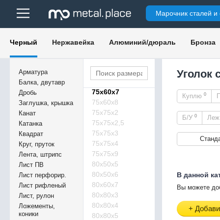
70х70х10
Марочник сталей и
75х50х2
75х50х2,5
75х50х3
Черный
Нержавейка
Алюминий/дюраль
Бронза
75х50х4
75х50х5
75х60х5
Уголок 
Арматура
75х60х6
Балка, двутавр
75х60х7
Дробь
0
Куплю
75х60х8
Заглушка, крышка
75х75х2
Канат
0
Б/У
Ле
75х75х2,5
Катанка
75х75х3
Квадрат
Станд
75х75х4
Круг, пруток
75х75х9
Лента, штрипс
80х50х5
Лист ПВ
80х50х6
В данной ка
Лист перфорир.
80х60х7
Лист рифленый
Вы можете до
80х80х3
Лист, рулон
80х80х4
Ложементы,
+ Добави
коники
80х80х5