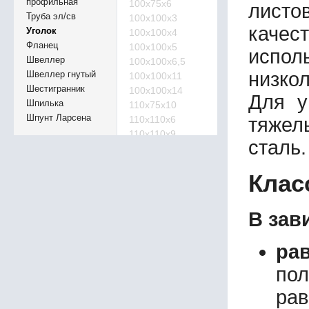
профильная
100х75х6
листов
Труба эл/св
100х100х3
качес
Уголок
100х100х4
Фланец
100х100х5
испол
Швеллер
100х100х6,5
низко
Швеллер гнутый
100х100х11
Шестигранник
100х100х14
Для у
Шпилька
110х75х10
Шпунт Ларсена
110х110х6
тяжел
110х110х9
сталь
110х110х11
120х80х14
Клас
120х120х5
120х120х6
120х120х7
В зав
120х120х9
120х120х14
ра
120х120х16
125х60х7
по
125х60х8
рав
125х60х10
125х60х12