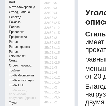
Лом
30х30х5
Металлочерепица
32х20х3
Угол
Отвод, колено
32х20х4
Переход
32х25х2
опис
Поковка
32х25х2,5
Полоса
32х32х1,2
Проволока
Сталь
32х32х1,5
Профнастил
32х32х2
имеет
Рельс
32х32х2,5
Рельс. крепеж
35х25х1,2
прокат
Рельс.
35х25х1,5
скрепления
равны
35х25х2
Сетка
35х25х2,5
Стрел. перевод
меньш
35х25х3
Тройник
35х25х4
от 20 
Труба бесшовная
35х35х1,2
Труба в изоляции
35х35х1,5
Благо
Труба ВГП
35х35х2
Труба овал.,
35х35х2,5
нагруз
плоскоовал.,
35х35х3,5
полуовал. (арочн.)
двумя
40х20х2
Труба