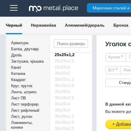
200х200х26
Марочник сталей и
200х200х28
250х90х10
250х90х12
Черный
Нержавейка
Алюминий/дюраль
Бронза
250х250х18
250х250х20
250х250х22
Уголок 
Арматура
250х250х24
Балка, двутавр
25х25х1,2
Дробь
0
Куплю
25х25х1,5
Заглушка, крышка
25х25х2
Канат
0
Б/У
Ле
30х20х2
Катанка
30х25х1,2
Квадрат
Станд
30х25х1,5
Круг, пруток
30х25х2
Лента, штрипс
30х25х2,5
Лист ПВ
30х25х3
В данной ка
Лист перфорир.
30х25х4
Лист рифленый
Вы можете до
30х30х1,2
Лист, рулон
30х30х1,5
Ложементы,
+ Добави
коники
30х30х2,5