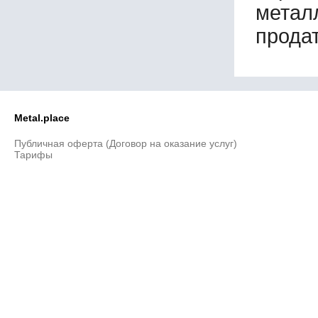
метал
100х65х6
100х65х12
продат
100х75х6
100х100х3
100х100х4
100х100х5
100х100х6,5
100х100х11
Metal.place
100х100х14
110х75х10
Публичная оферта (Договор на оказание услуг)
Тарифы
110х110х6
110х110х9
110х110х11
120х80х14
120х120х5
120х120х6
120х120х7
120х120х9
120х120х14
120х120х16
125х60х7