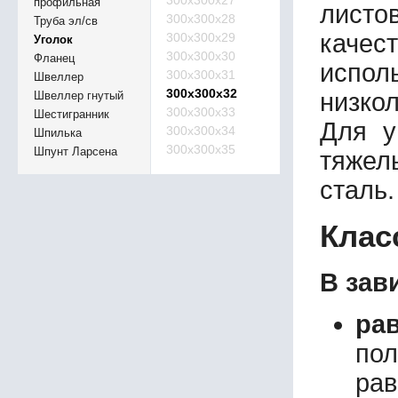
300х300х27
профильная
листов
300х300х28
Труба эл/св
качес
300х300х29
Уголок
300х300х30
Фланец
испол
300х300х31
Швеллер
300х300х32
низко
Швеллер гнутый
300х300х33
Шестигранник
Для у
300х300х34
Шпилька
300х300х35
Шпунт Ларсена
тяжел
сталь
Клас
В зав
ра
по
рав