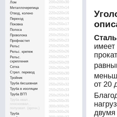
200х200х30
Лом
220х220х14
Металлочерепица
Угол
220х220х16
Отвод, колено
250х250х16
Переход
опис
250х250х17
Поковка
250х250х19
Полоса
250х250х21
Проволока
Сталь
250х250х23
Профнастил
имеет
250х250х25
Рельс
250х250х26
Рельс. крепеж
прокат
250х250х27
Рельс.
скрепления
250х250х28
равны
Сетка
250х250х29
Стрел. перевод
250х250х30
меньш
Тройник
250х250х31
от 20 
Труба бесшовная
250х250х32
Труба в изоляции
250х250х33
Благо
Труба ВГП
250х250х34
Труба овал.,
250х250х35
нагруз
плоскоовал.,
300х300х25
полуовал. (арочн.)
двумя
300х300х26
Труба