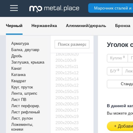
180х180х3
Марочник сталей и
180х180х4
180х180х5
180х180х6
Черный
Нержавейка
Алюминий/дюраль
Бронза
180х180х13
180х180х14
180х180х17
Уголок 
Арматура
180х180х19
Балка, двутавр
180х180х20
Дробь
0
Куплю
200х100х9
Заглушка, крышка
200х125х11
Канат
0
Б/У
Ле
200х125х12
Катанка
200х125х14
Квадрат
Станд
200х150х12
Круг, пруток
200х150х15
Лента, штрипс
200х200х13
Лист ПВ
200х200х15
В данной ка
Лист перфорир.
200х200х17
Лист рифленый
Вы можете до
200х200х19
Лист, рулон
200х200х23
Ложементы,
+ Добави
200х200х25
коники