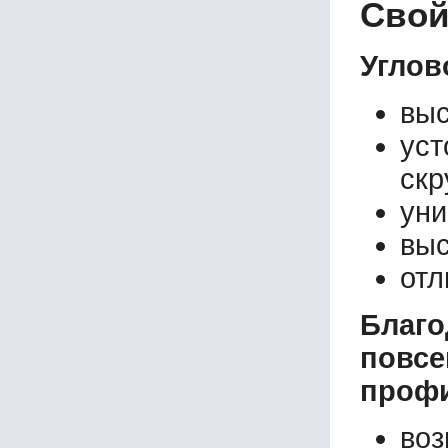
Свой
Углов
выс
ус
скр
уни
выс
отл
Благо
повсе
профи
во