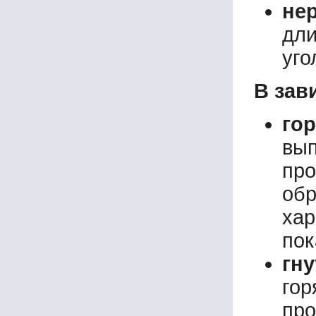
не
дл
уго
В зав
го
вып
про
обр
ха
пок
гн
гор
пр