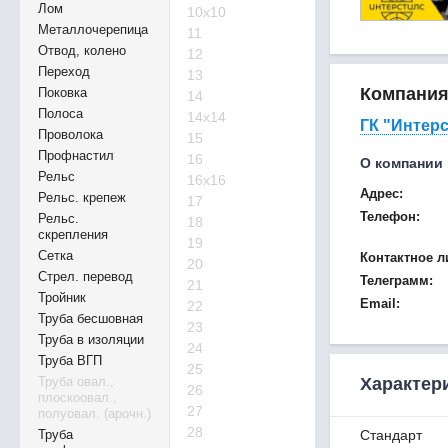
Лом
10х10
Металлочерепица
11
Отвод, колено
12
Переход
13
Компани
Поковка
14
Полоса
14х14
ГК "Интер
Проволока
15
Профнастил
16
О компании
Рельс
16х16
Адрес:
Рельс. крепеж
17
Телефон:
Рельс.
18
скрепления
19
Сетка
Контактное л
20
Стрел. перевод
Телеграмм:
21
Тройник
Email:
22
Труба бесшовная
23
Труба в изоляции
24
Труба ВГП
25
Труба овал.,
Характер
26
плоскоовал.,
27
полуовал. (арочн.)
28
Труба
Стандарт