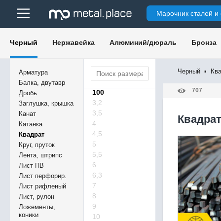
Марочник сталей и
Черный
Нержавейка
Алюминий/дюраль
Бронза
Черный
▪
Кв
Арматура
Балка, двутавр
707
100
Дробь
3,2
Заглушка, крышка
3,5
Канат
Квадрат
4
Катанка
4,5
Квадрат
5
Круг, пруток
5,5
Лента, штрипс
6
Лист ПВ
6,3
Лист перфорир.
7
Лист рифленый
8
Лист, рулон
9
Ложементы,
коники
10