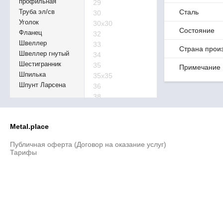
профильная
29
Труба эл/св
Сталь
30
Уголок
30х30
Состояние
Фланец
32
Швеллер
33
Страна прои
Швеллер гнутый
34
Шестигранник
35
Примечание
Шпилька
35х35
Шпунт Ларсена
36
38
40
40х40
Metal.place
41
42
Публичная оферта (Договор на оказание услуг)
45
Тарифы
46
48
50
50х50
52
53
55