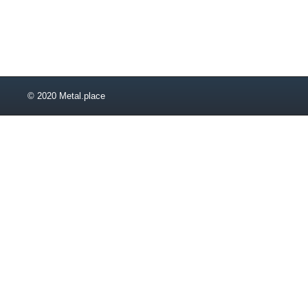
56
58
60
60х60
63
65
© 2020 Metal.place
68
70
70х70
73
75
75х75
78
80
80х80
83
85
90
93
95
105