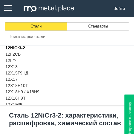
11SMnPb37
Войти
11кп
125Cr2
12CrMo4
Стали
Стандарты
12CrMo9-10
12CrMoV12-10
12Ni14
12NiCr3-2
12Г2СБ
12ГФ
12Х13
12Х15Г9НД
12Х17
12Х18Н10Т
12Х18Н9 / Х18Н9
12Х18Н9Т
Отправить заявку
12Х1МФ
12Х2Н4А
Сталь 12NiCr3-2: характеристики,
12ХМ
расшифровка, химический состав
12ХН
12ХН2