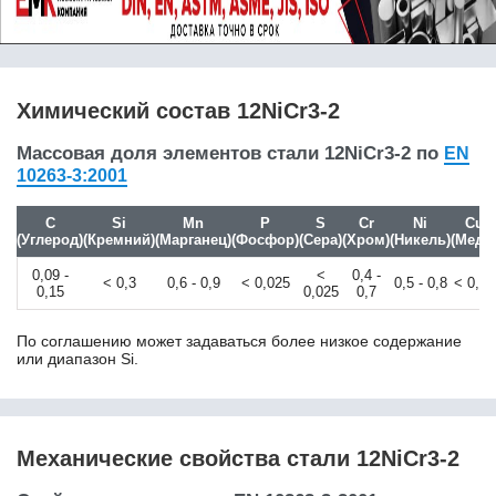
15Н2М
15пс
15Х
15Х18Н12С4ТЮ
Химический состав 12NiCr3-2
15Х25Т
15Х2ГМФ
Массовая доля элементов стали 12NiCr3-2 по
EN
15Х5М
10263-3:2001
15ХА
15ХГН2ТА
C
Si
Mn
P
S
Cr
Ni
Cu
15ХМ
(Углерод)
(Кремний)
(Марганец)
(Фосфор)
(Сера)
(Хром)
(Никель)
(Медь
15ХР
0,09 -
<
0,4 -
15ХСНД
< 0,3
0,6 - 0,9
< 0,025
0,5 - 0,8
< 0,25
0,15
0,025
0,7
15ХФ
16MnCr5
По соглашению может задаваться более низкое содержание
16MnCrB5
или диапазон Si.
16MnCrS5
16Mo3
16NiCr4
16NiCrS4
Механические свойства стали 12NiCr3-2
16ГС
16К