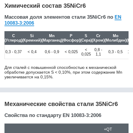
Химический состав 35NiCr6
38ХГН
38ХМ
Массовая доля элементов стали 35NiCr6 по
EN
38ХН3МА
10083-3:2006
38ХН3МФА
38ХС
C
Si
Mn
P
S
Cr
Mo
38ХФР
(Углерод)
(Кремний)
(Марганец)
(Фосфор)
(Сера)
(Хром)
(Молибден)
(Ни
39MnCrB6-2
39NiCrMo3
<
0,8 -
0,3 - 0,37
< 0,4
0,6 - 0,9
< 0,025
0,3 - 0,5
1,2
0,025
1,1
3Х10В2Ф
3Х2В8Ф
Для сталей с повышенной способностью к механической
3Х3М3Ф
обработке допускается S < 0,10%, при этом содержание Mn
40
увеличивается на 0,15%.
40CrMoV13-9
40CrMoV4-6
40Г
40Г1Р
Механические свойства стали 35NiCr6
40Г1ТР
40Г2
Свойства по стандарту EN 10083-3:2006
40ГМФР
40ГР
+QT
40Х