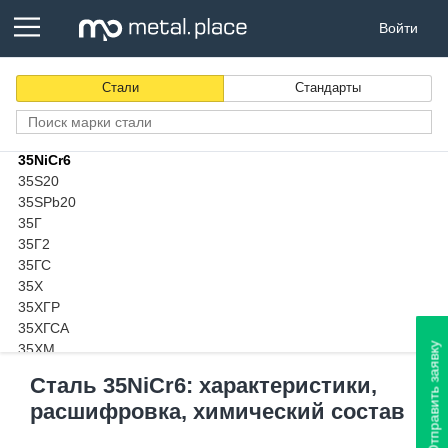
34CrNiMo6
Войти
34CrS4
34Х2Н2М
34ХН1М
Стали
Стандарты
34ХН3М
35
35B2
35NiCr6
35S20
35SPb20
35Г
35Г2
35ГС
35Х
35ХГР
35ХГСА
Отправить заявку
35ХМ
36CrB4
Сталь 35NiCr6: характеристики,
36CrNiMo4
расшифровка, химический состав
36MnB4
36NiCrMo16