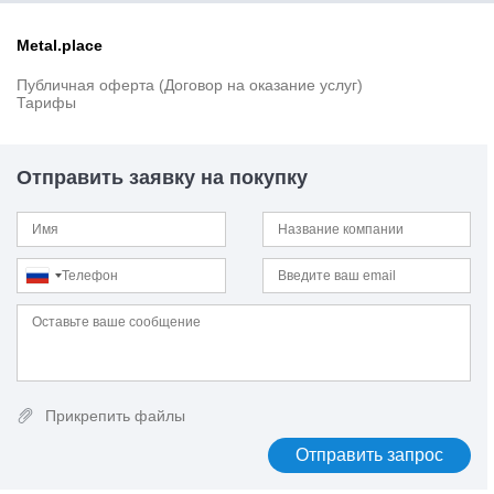
440
44SMn28
Metal.place
44SMnPb28
45
Публичная оферта (Договор на оказание услуг)
45SiCrV6-2
Тарифы
45Г
45Г2
45Х
Отправить заявку на покупку
45Х14Н14В2М
45ХГМА
45ХГСНМА
45ХН
45ХН2МФА
45ХН4МФА
46Cr2
46MnVS3
46MnVS6
46S20
Прикрепить файлы
46Si7
46SiCrMo6
46SPb20
47ГТ