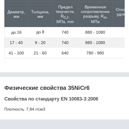
40Х10С2М
Предел
Временное
Относ
40Х13
текучести,
сопротивление
Диаметр,
Толщина,
удлин
40Х2Н2МА
R
,
разрыву, R
,
мм
мм
0,2
m
m
МПа, min
МПа
40ХГМА
40ХГНМ
до 8
до 16
740
880 - 1080
40ХГТР
40ХМФА
17 - 40
9 - 20
740
880 - 1080
40ХН
40ХН2МА
41 - 100
21 - 60
640
780 - 980
40ХС
40ХФА
40ХФР
41Cr4
41CrAlMo7-10
Физические свойства 35NiCr6
41CrS4
41NiCrMo7-3-2
Свойства по стандарту EN 10083-3:2006
420
42CrMo4
Плотность: 7,84 г/см3
42CrMo5-6
42CrMoS4
430