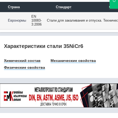
36SMn14
36SMnPb14
Страна
Стандарт
Опис
36НХТЮ
EN
36Х2Н2МФА
Евронормы
10083-
Стали для закаливания и отпуска. Техниче
37Cr4
3:2006
37CrMo4
37CrS4
37MnB5
Характеристики стали 35NiCr6
37Mo2
37Х12Н8Г8МФБ
38B2
Химический состав
Механические свойства
38Cr2
Физические свойства
38Mn6
38MnB5
38MnVS6
38Si7
38SMn28
38SMnPb28
38Х2МЮА
38Х2Н2МА
38ХА
38ХГМ