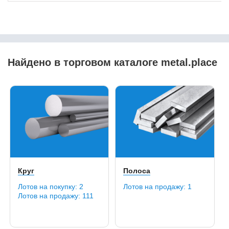
42CrMoS4
430
440
44SMn28
44SMnPb28
45
Найдено в торговом каталоге metal.place
45SiCrV6-2
45Г
45Г2
45Х
45Х14Н14В2М
45ХГМА
45ХГСНМА
45ХН
45ХН2МФА
45ХН4МФА
Круг
Полоса
46Cr2
46MnVS3
Лотов на покупку:
2
Лотов на продажу:
1
Лотов на продажу:
111
46MnVS6
46S20
46Si7
46SiCrMo6