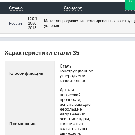
36MnB4
36NiCrMo16
Страна
Стандарт
Опис
36SMn14
ГОСТ
36SMnPb14
Металлопродукция из нелегированных конструкц
Россия
1050-
условия
36НХТЮ
2013
36Х2Н2МФА
37Cr4
37CrMo4
Характеристики стали 35
37CrS4
37MnB5
37Mo2
Сталь
конструкционная
37Х12Н8Г8МФБ
Классификация
углеродистая
38B2
качественная
38Cr2
Детали
38Mn6
невысокой
38MnB5
прочности,
38MnVS6
испытывающие
небольшие
38Si7
напряжения:
38SMn28
оси, цилиндры,
38SMnPb28
Применение
коленчатые
38Х2МЮА
валы, шатуны,
шпиндели,
38Х2Н2МА