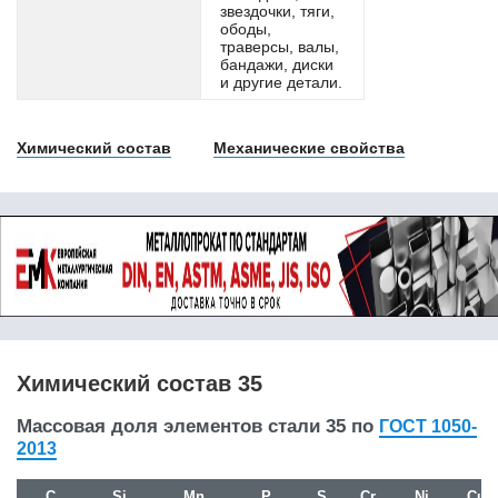
звездочки, тяги,
38ХА
ободы,
38ХГМ
траверсы, валы,
бандажи, диски
38ХГН
и другие детали.
38ХМ
38ХН3МА
38ХН3МФА
Химический состав
Механические свойства
38ХС
38ХФР
39MnCrB6-2
39NiCrMo3
3Х10В2Ф
3Х2В8Ф
3Х3М3Ф
40
40CrMoV13-9
40CrMoV4-6
Химический состав 35
40Г
40Г1Р
Массовая доля элементов стали 35 по
ГОСТ 1050-
40Г1ТР
2013
40Г2
40ГМФР
C
Si
Mn
P
S
Cr
Ni
Cu