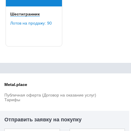
54SiCrV6
55
Шестигранник
55Cr3
55пп
Лотов на продажу:
90
56Si7
56SiCr7
58
5Х3В3МФС
5ХВ2СФ
5ХНМ
60
60C2
60Cr3
60CrMo3-1
Metal.place
60CrMo3-2
Публичная оферта (Договор на оказание услуг)
60CrMo3-3
Тарифы
60SiCrV7
60Г
60пп
Отправить заявку на покупку
60пп "селект"
60С2А