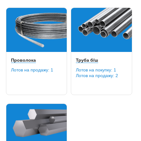
46SPb20
47ГТ
48Si7
4Х5В2ФС
4Х5МФ1С
4Х5МФС
50
50CrMo4
50SiCrMo6
Проволока
Труба б/ш
50А
Лотов на продажу:
1
Лотов на покупку:
1
50Г
Лотов на продажу:
2
50Г2
50Х
50Х14МФ
50ХН
50ХФА
51CrV4
51ХФА
52CrMoV4
52SiCrNi5
54SiCr6