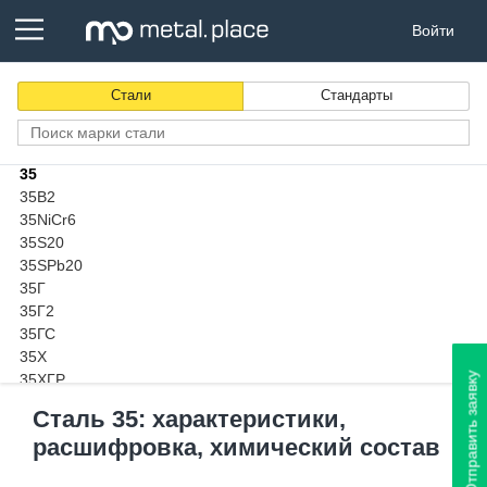
34CrMo4
Войти
34CrMoS4
34CrNiMo6
34CrS4
Стали
Стандарты
34Х2Н2М
34ХН1М
34ХН3М
35
35B2
35NiCr6
35S20
35SPb20
35Г
35Г2
35ГС
35Х
Отправить заявку
35ХГР
35ХГСА
Сталь 35: характеристики,
35ХМ
расшифровка, химический состав
36CrB4
36CrNiMo4