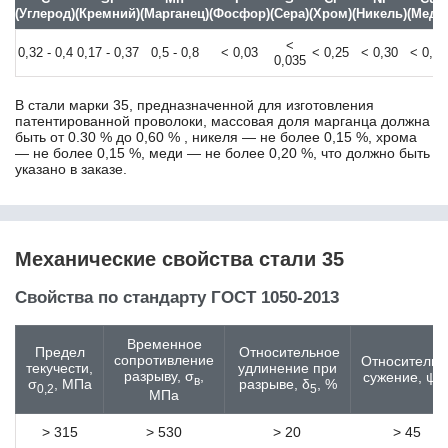
40ГР
(Углерод)
(Кремний)
(Марганец)
(Фосфор)
(Сера)
(Хром)
(Никель)
(Медь
40Х
<
0,32 - 0,4
0,17 - 0,37
0,5 - 0,8
< 0,03
< 0,25
< 0,30
< 0,30
40Х10С2М
0,035
40Х13
40Х2Н2МА
В стали марки 35, предназначенной для изготовления
40ХГМА
патентированной проволоки, массовая доля марганца должна
быть от 0.30 % до 0,60 % , никеля — не более 0,15 %, хрома
40ХГНМ
— не более 0,15 %, меди — не более 0,20 %, что должно быть
40ХГТР
указано в заказе.
40ХМФА
40ХН
40ХН2МА
40ХС
Механические свойства стали 35
40ХФА
40ХФР
Свойства по стандарту ГОСТ 1050-2013
41Cr4
41CrAlMo7-10
Временное
41CrS4
Предел
Относительное
сопротивление
Относительн
текучести,
удлинение при
41NiCrMo7-3-2
разрыву, σ
,
сужение, ψ,
в
σ
, МПа
разрыве, δ
, %
0,2
5
420
МПа
42CrMo4
> 315
> 530
> 20
> 45
42CrMo5-6