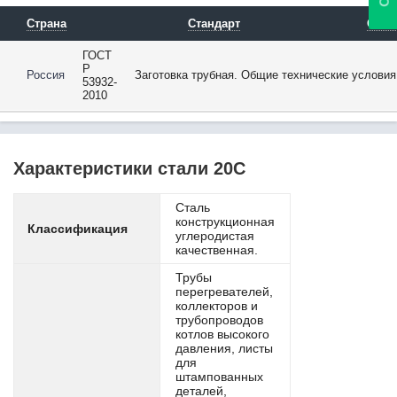
20ХМ
20ХМФА
Страна
Стандарт
Опис
20ХН
ГОСТ
20ХН2М
Р
Россия
Заготовка трубная. Общие технические условия
20ХН2МА
53932-
2010
20ХН3А
20ХН4ФА
20ХНР
20ХФР
Характеристики стали 20С
20ЮЧ
21CrMoV5-7
Сталь
22CrMoS3-5
конструкционная
22MnB4
Классификация
углеродистая
22ГЮ
качественная.
22К
Трубы
23B2
перегревателей,
23MnB3
коллекторов и
трубопроводов
23MnB4
котлов высокого
24CrMo13-6
давления, листы
25
для
штампованных
25CrMo4
деталей,
25CrMoS4