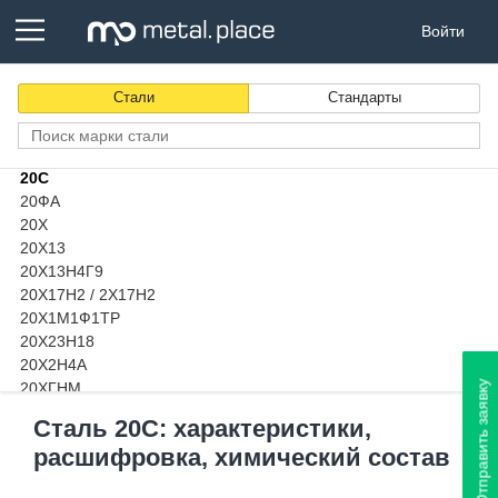
20ГС
Войти
20К
20кп
20КТ
Стали
Стандарты
20Л
20Н2М
20пс
20С
20ФА
20Х
20Х13
20Х13Н4Г9
20Х17Н2 / 2Х17Н2
20Х1М1Ф1ТР
20Х23Н18
20Х2Н4А
Отправить заявку
20ХГНМ
20ХГНР
Сталь 20С: характеристики,
20ХГНТР
расшифровка, химический состав
20ХГР
20ХГСА