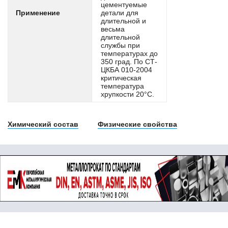
цементуемые
25Mn4
Применение
детали для
25Г
длительной и
весьма
25Г2С
длительной
25Л
службы при
25Х1МФ
температурах до
350 град. По СТ-
25Х2М1Ф
ЦКБА 010-2004
25Х2Н4МА
критическая
25Х5М
температура
хрупкости 20°С.
25ХГМ
25ХГМА
25ХГНМТ
Химический состав
Физические свойства
25ХГСА
25ХГТ
26CrMo4
26CrMo4-2
26NiCrMo14-6
26ХГ2МФ
27MnB4
27MnCrB5-2
27NiCrMoV15-6
27ХГР