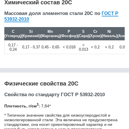
Химический состав 20С
28B2
28Cr4
Массовая доля элементов стали 20С по
ГОСТ Р
28CrS4
53932-2010
28Mn6
28NiCrMoV8-5
C
Si
Mn
P
S
Cr
Ni
A
30
(Углерод)
(Кремний)
(Марганец)
(Фосфор)
(Сера)
(Хром)
(Никель)
(Алюм
30CrMo4
0,17 -
<
30CrMoV9
0,17 - 0,37
0,45 - 0,65
< 0,018
< 0,2
< 0,2
0,02 
0,24
0,013
30CrNiMo8
30MnB4
30MnB5
30MnVS6
30MoB1
30NiCrMo16-6
Физические свойства 20С
30Г
Свойства по стандарту ГОСТ Р 53932-2010
30Г2
30Х
3
Плотность, г/см
:
7,84*
30Х13
30Х3МФ
* Типичное значение свойства для низкоуглеродистой и
30ХГС
низколегированной стали. Эта величина не предусмотрена
стандартами, она носит ориентировочный характер и не
30ХГСА