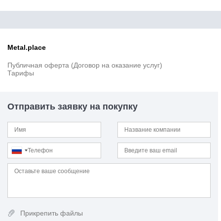
33ХС
34Cr4
34CrAlMo5-10
34CrAlNi7-10
Metal.place
34CrMo4
34CrMoS4
Публичная оферта (Договор на оказание услуг)
34CrNiMo6
Тарифы
34CrS4
34Х2Н2М
34ХН1М
Отправить заявку на покупку
34ХН3М
35
35B2
35NiCr6
35S20
35SPb20
35Г
35Г2
35ГС
35Х
Прикрепить файлы
35ХГР