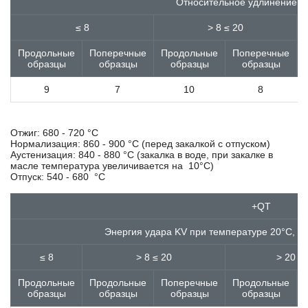
Относительное удлинение, %
C125S
≤ 8
> 8 ≤ 20
C12D
C12D2
Продольные
Поперечные
Продольные
Поперечные
C15
образцы
образцы
образцы
образцы
C15C
C15D
9
7
10
8
C15D2
C15E
C15E2C
Отжиг: 680 - 720 °С
Нормализация: 860 - 900 °С (перед закалкой с отпуском)
C15R
Аустенизация: 840 - 880 °С (закалка в воде, при закалке в
C16
масле температура увеличивается на 10°С)
C16E
Отпуск: 540 - 680 °С
C16R
C17C
+QT
C17E2C
C18D
Энергия удара KV при температуре 20°С, Д
C18D2
≤ 8
> 8 ≤ 20
> 20 ≤
C20C
C20D
Продольные
Продольные
Поперечные
Продольные
C20D2
образцы
образцы
образцы
образцы
C20E2C