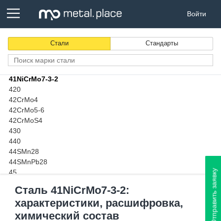
40ХН2МА
Войти
40ХС
40ХФА
40ХФР
Стали
Стандарты
41Cr4
41CrAlMo7-10
41CrS4
41NiCrMo7-3-2
420
42CrMo4
42CrMo5-6
42CrMoS4
430
440
44SMn28
44SMnPb28
Отправить заявку
45
45SiCrV6-2
Сталь 41NiCrMo7-3-2:
45Г
характеристики, расшифровка,
45Г2
45Х
химический состав