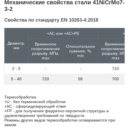
Механические свойства стали 41NiCrMo7-
60
3-2
60C2
60Cr3
Свойства по стандарту EN 10263-4:2018
60CrMo3-1
60CrMo3-2
+AC или +AC+PE
+A
60CrMo3-3
60SiCrV7
Диаметр,
Временное
Временное
60Г
Относительное
мм
сопротивление
сопротивлени
сужение, %,
60пп
разрыву, МПа,
разрыву, МПа
min
max
max
60пп "селект"
60С2А
2 - 5
-
-
710
61SiCr7
65Г
5 - 40
720
58
700
65Х13
6Х6В3МФС
6ХВ2С
Термообработка:
6ХС
+U - без термической обработки
+AC - сфероидизирующий отжиг
70
+FP - для получения ферритно-перлитной структуры и
75Ni8
удовлетворения требований по твёрдости
7CrMoVTiB10-10
Режимы других видов термообработки оговариваются при
заказе
7CrWVMoNb9-6