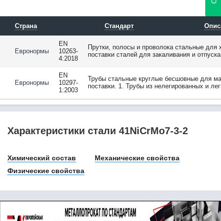
45Х14Н14В2М
45ХГМА
45ХГСНМА
Страна
Стандарт
Опис
45ХН
EN
45ХН2МФА
Прутки, полосы и проволока стальные для 
Евронормы
10263-
45ХН4МФА
поставки сталей для закаливания и отпуска
4:2018
46Cr2
46MnVS3
EN
Трубы стальные круглые бесшовные для ма
Евронормы
10297-
46MnVS6
поставки. 1. Трубы из нелегированных и ле
1:2003
46S20
46Si7
46SiCrMo6
46SPb20
Характеристики стали 41NiCrMo7-3-2
47ГТ
48Si7
Химический состав
Механические свойства
4Х5В2ФС
4Х5МФ1С
Физические свойства
4Х5МФС
50
50CrMo4
50SiCrMo6
50А