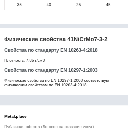
C22
35
40
25
45
C22E
C22R
C25
C25E
C26D
Физические свойства 41NiCrMo7-3-2
C26D2
C2C
Свойства по стандарту EN 10263-4:2018
C2D1
C30
Плотность: 7,85 г/см3
C30E
C32D
Свойства по стандарту EN 10297-1:2003
C32D2
Физические свойства по EN 10297-1:2003 соответствуют
C35
физическим свойствам по EN 10263-4:2018.
C35E
C35EC
C35R
C35RC
C36D2
Metal.place
Публичная оферта (Договор на оказание услуг)