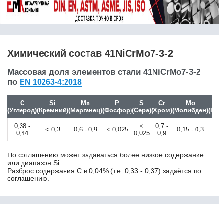
50Г
50Г2
50Х
50Х14МФ
50ХН
Химический состав 41NiCrMo7-3-2
50ХФА
51CrV4
Массовая доля элементов стали 41NiCrMo7-3-2
по
51ХФА
EN 10263-4:2018
52CrMoV4
52SiCrNi5
C
Si
Mn
P
S
Cr
Mo
(Углерод)
(Кремний)
(Марганец)
(Фосфор)
(Сера)
(Хром)
(Молибден)
(Ни
54SiCr6
54SiCrV6
0,38 -
<
0,7 -
< 0,3
0,6 - 0,9
< 0,025
0,15 - 0,3
1,6
55
0,44
0,025
0,9
55Cr3
55пп
По соглашению может задаваться более низкое содержание
или диапазон Si.
56Si7
Разброс содержания C в 0,04% (т.е. 0,33 - 0,37) задаётся по
56SiCr7
соглашению.
58
5Х3В3МФС
5ХВ2СФ
5ХНМ