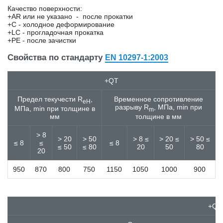
7Х3
Качество поверхности:
80CrV2
+AR или не указано - после прокатки
8MnSi7
+C - холодное деформирование
+LC - прогладочная прокатка
8MoB5-4
+PE - после зачистки
8Х3
8Х4В2С2МФ2
Свойства по стандарту
EN 10297-1:2003
8Х6НФТ
95Х18
+QT
9Х1
9Х13Н6ЛК4-ВИ
Предел текучести R
,
Временное сопротивление
eH
разрыву R
, МПа, min при
9Х2МФ
МПа, min при толщине в
m
мм
толщине в мм
9ХС
9ХФ
> 8
> 20
> 50
> 8 ≤
> 20 ≤
> 50 ≤
A20
≤ 8
≤
≤ 8
≤ 50
≤ 80
20
50
80
C10
20
C100S
950
870
800
750
1150
1050
1000
900
C10C
C10D
C10D2
C10E
+QT
C10E2C
C10R