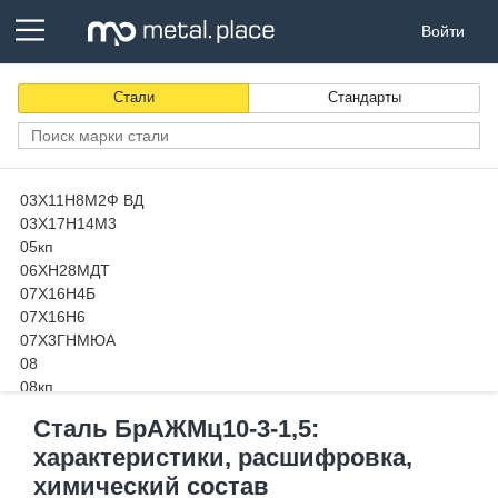
Войти
Стали
Стандарты
03Х11Н8М2Ф ВД
03Х17Н14М3
05кп
06ХН28МДТ
07Х16Н4Б
07Х16Н6
07Х3ГНМЮА
08
08кп
08пс
Сталь БрАЖМц10-3-1,5:
08Х13
характеристики, расшифровка,
08х14МФ-Ш
08Х15Н24В4ТР
химический состав