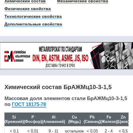
11SMnPb37
Химический состав
Механические свойства
11кп
Физические свойства
125Cr2
Технологические свойства
12CrMo4
Дополнительные свойства
12CrMo9-10
12CrMoV12-10
12Ni14
12NiCr3-2
12Г2СБ
12ГФ
12Х13
12Х15Г9НД
12Х17
12Х18Н10Т
Химический состав БрАЖМц10-3-1,5
12Х18Н9 / Х18Н9
12Х18Н9Т
Массовая доля элементов стали БрАЖМц10-3-1,5
12Х1МФ
по
ГОСТ 18175-78
12Х2Н4А
12ХМ
Si
P
Al
Cu
Pb
Fe
Zn
12ХН
(Кремний)
(Фосфор)
(Алюминий)
(Медь)
(Свинец)
(Железо)
(Цинк)
(
12ХН2
< 0,1
< 0,01
9 - 11
остальное
< 0,03
2 - 4
< 0,5
12ХН3А