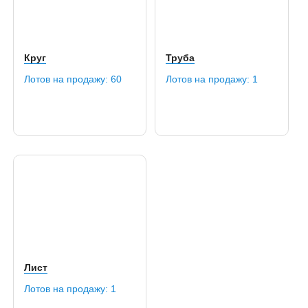
20Х23Н18
20Х2Н4А
20ХГНМ
20ХГНР
Круг
Труба
20ХГНТР
20ХГР
Лотов на продажу:
60
Лотов на продажу:
1
20ХГСА
20ХМ
20ХМФА
20ХН
20ХН2М
20ХН2МА
20ХН3А
20ХН4ФА
20ХНР
20ХФР
20ЮЧ
21CrMoV5-7
22CrMoS3-5
Лист
22MnB4
Лотов на продажу:
1
22ГЮ
22К