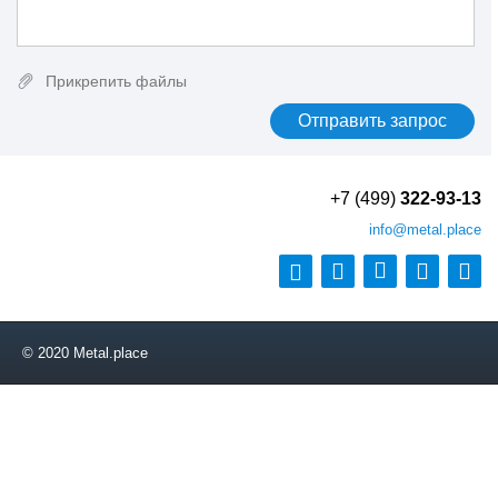
26CrMo4-2
26NiCrMo14-6
26ХГ2МФ
27MnB4
Прикрепить файлы
27MnCrB5-2
27NiCrMoV15-6
27ХГР
28B2
28Cr4
+7 (499)
322-93-13
28CrS4
info
@metal.place
28Mn6
28NiCrMoV8-5
30
30CrMo4
30CrMoV9
© 2020 Metal.place
30CrNiMo8
30MnB4
30MnB5
30MnVS6
30MoB1
30NiCrMo16-6