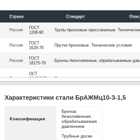
08Х17Н5М3 / Х17Н5М3
08Х17Т
08Х18Г8Н2Т /
Страна
Стандарт
Опис
0Х18Г8Н2Т
08Х18Н10
ГОСТ
Россия
Трубы бронзовые прессованные. Технически
1208-90
08Х18Н10Т
08Х18Н12Б
ГОСТ
Россия
Прутки бронзовые. Технические условия
08Х21Н6М2Т
1628-78
08Х22Н6Т
ГОСТ
08Ю
Россия
Бронзы безоловянные, обрабатываемые дав
18175-78
09Г2
09Г2С
ОСТ
Россия
24.916.01-
Отливки из цветных металлов, марки и техн
09ГБЮ
71
09ГСФ
09Х16Н4Б
Характеристики стали БрАЖМц10-3-1,5
10
102Cr6
Бронза
10880
безоловянная,
10895
Классификация
обрабатываемая
10CrMo5-5
давлением
10CrMo9-10
Трубные доски
10NiCr5-4