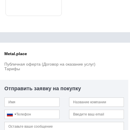
23B2
23MnB3
23MnB4
24CrMo13-6
25
25CrMo4
25CrMoS4
25Mn4
25Г
Metal.place
25Г2С
Публичная оферта (Договор на оказание услуг)
25Л
Тарифы
25Х1МФ
25Х2М1Ф
25Х2Н4МА
Отправить заявку на покупку
25Х5М
25ХГМ
25ХГМА
25ХГНМТ
25ХГСА
25ХГТ
26CrMo4