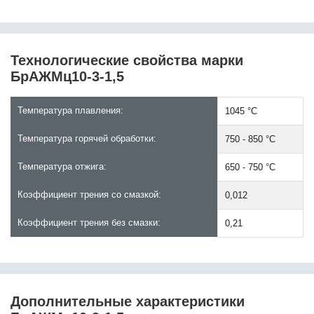
18Х2Н4ВА
18Х2Н4МА
18ХГ
18ХГТ
Технологические свойства марки
19MnVS6
БрАЖМц10-3-1,5
19ХГН
20
Температура плавления:
1045 °C
20895
20CrMoV13-5-5
Температура горячей обработки:
750 - 850 °C
20CrMoVTiB4-10
20Mn5
Температура отжига:
650 - 750 °C
20MnB4
20MnB5
Коэффициент трения со смазкой:
0,012
20MnCr5
20MnCrS5
Коэффициент трения без смазки:
0,21
20MnMoNi4-5
20MnNb6
20MoCr3
20MoCr4
20MoCrS3
Дополнительные характеристики
20MoCrS4