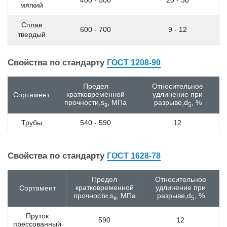
15Н2М
мягкий
15пс
Сплав
15Х
600 - 700
9 - 12
твердый
15Х18Н12С4ТЮ
15Х25Т
15Х2ГМФ
Свойства по стандарту
ГОСТ 1208-90
15Х5М
15ХА
Предел
Относительное
15ХГН2ТА
кратковременной
удлинение при
Сортамент
15ХМ
прочности,s
, МПа
разрыве,d
, %
в
5
15ХР
15ХСНД
Трубы
540 - 590
12
15ХФ
16MnCr5
16MnCrB5
Свойства по стандарту
ГОСТ 1628-78
16MnCrS5
16Mo3
Предел
Относительное
16NiCr4
кратковременной
удлинение при
Сортамент
прочности,s
, МПа
разрыве,d
, %
16NiCrS4
в
5
16ГС
Пруток
16К
590
12
прессованный