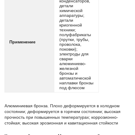
конденсаторов,
10S20
детали
10SPb20
химической
аппаратуры;
10Г2
детали
10Г2С1
криогенной
10Г2ФБЮ
техники;
полуфабрикаты
10кп
(прутки, трубы,
Применение
10пс
проволока,
10Х11Н20Т3Р
поковки);
электроды для
10Х14Г14Н4Т /
сварки
Х14Г14Н3Т
алюминиево-
10Х17Н13М2Т
железной
10Х23Н18
бронзы и
автоматической
10Х2М
наплавки бронзы
10Х9МФБ
под флюсом
10ХСНД
110Г13Л
11CrMo9-10
Алюминиевая бронза. Плохо деформируется в холодном
11MnNi5-3
состоянии; деформируется в горячем состоянии; высокая
11SMn30
прочность при повышенных температурах; коррозионно-
11SMn37
стойкая; высокая эрозионная и кавитационная стойкости
11SMnPb30