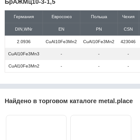
БрАЖМц10-3-1,5
20NiCrMo13-4
20NiCrMo2-2
20NiCrMoS2-2
Германия
Евросоюз
Польша
Чехия
20NiCrMoS6-4
20А
DIN,WNr
EN
PN
CSN
20Г
2.0936
CuAI10Fe3Mn2
CuAI10Fe3Mn2
423046
20ГЛ
20ГС
CuAI10Fe3Mn3
-
-
-
20К
20кп
CuAl10Fe3Mn2
-
-
-
20КТ
20Л
20Н2М
20пс
20С
Найдено в торговом каталоге metal.place
20ФА
20Х
20Х13
20Х13Н4Г9
20Х17Н2 / 2Х17Н2
20Х1М1Ф1ТР