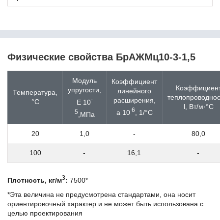
17B2
17Cr3
17CrNi6-6
17CrS3
17MnB4
17NiCrMo6-4
Физические свойства БрАЖМц10-3-1,5
17NiCrMoS6-4
17Г1С
Модуль
Коэффициент
17ГС
Коэффициен
упругости,
линейного
Температура,
17Х18Н9
теплопроводнос
-
расширения,
°С
E 10
17ХГ
l, Вт/м·°С
6
5
a 10
, 1/°С
,МПа
18B2
18CrMo4
20
1,0
-
80,0
18CrMoS4
18CrNiMo7-6
100
-
16,1
-
18MnB4
18MnMo4-5
18MnMoNi5-5
3
Плотность, кг/м
:
7500*
18NiCr5-4
*Эта величина не предусмотрена стандартами, она носит
18К
ориентировочный характер и не может быть использована с
18кп
целью проектирования
18Х12ВМБФР