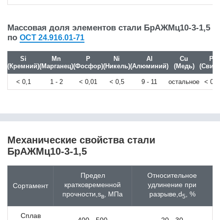
13CrMo4-5
13CrMoSi5-5
Массовая доля элементов стали БрАЖМц10-3-1,5
13CrMoV9-10
по
ОСТ 24.916.01-71
13MnNi6-3
13Г1С-У
Si
Mn
P
Ni
Al
Cu
Pb
13ХФА
(Кремний)
(Марганец)
(Фосфор)
(Никель)
(Алюминий)
(Медь)
(Свине
14MoV6-3
14NiCrMo13-4
< 0,1
1 - 2
< 0,01
< 0,5
9 - 11
остальное
< 0,0
14Х17Н2
14ХГН
15
15B2
15MnCrMoNiV5-3
Механические свойства стали
15MnMoV4-5
БрАЖМц10-3-1,5
15NiCr13
15NiCuMoNb5-6-4
15NiMn6
Предел
Относительное
15SMn13
кратковременной
удлинение при
Сортамент
15Г
прочности,s
, МПа
разрыве,d
, %
в
5
15К
15кп
Сплав
400 - 500
20 - 30