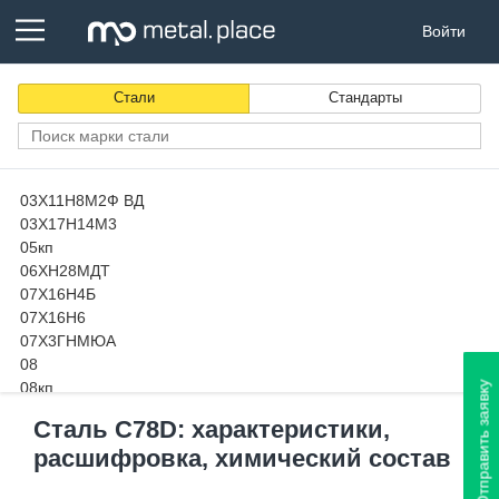
Войти
Стали
Стандарты
03Х11Н8М2Ф ВД
03Х17Н14М3
05кп
06ХН28МДТ
07Х16Н4Б
07Х16Н6
07Х3ГНМЮА
08
08кп
Отправить заявку
08пс
Сталь C78D: характеристики,
08Х13
расшифровка, химический состав
08х14МФ-Ш
08Х15Н24В4ТР