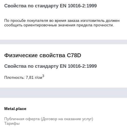
11SMnPb37
Свойства по стандарту EN 10016-2:1999
11кп
125Cr2
12CrMo4
По просьбе покупателя во время заказа изготовитель должен
12CrMo9-10
сообщить ориентировочные значения предела прочности.
12CrMoV12-10
12Ni14
12NiCr3-2
12Г2СБ
12ГФ
Физические свойства C78D
12Х13
Свойства по стандарту EN 10016-2:1999
12Х15Г9НД
12Х17
3
Плотность: 7,81 г/см
12Х18Н10Т
12Х18Н9 / Х18Н9
12Х18Н9Т
12Х1МФ
12Х2Н4А
12ХМ
Metal.place
12ХН
Публичная оферта (Договор на оказание услуг)
12ХН2
Тарифы
12ХН3А