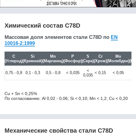
10S20
10SPb20
10Г2
10Г2С1
Химический состав C78D
10Г2ФБЮ
10кп
Массовая доля элементов стали C78D по
EN
10пс
10016-2:1999
10Х11Н20Т3Р
10Х14Г14Н4Т /
C
Si
Mn
P
S
Cr
Mo
Х14Г14Н3Т
(Углерод)
(Кремний)
(Марганец)
(Фосфор)
(Сера)
(Хром)
(Молибден)
(Ни
10Х17Н13М2Т
<
0,75 - 0,8
0,1 - 0,3
0,5 - 0,8
< 0,035
< 0,15
< 0,05
<
10Х23Н18
0,035
10Х2М
10Х9МФБ
10ХСНД
Cu + Sn < 0,25%
По согласованию: Al 0,02 - 0,06; Si < 0,10; Mn < 1,2; Cu < 0,20
110Г13Л
11CrMo9-10
11MnNi5-3
11SMn30
11SMn37
Механические свойства стали C78D
11SMnPb30