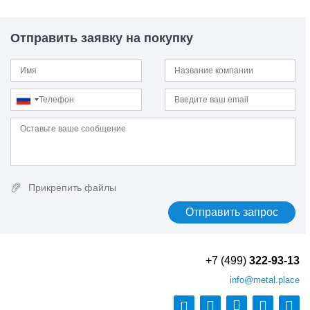
13CrMo4-5
13CrMoSi5-5
Отправить заявку на покупку
13CrMoV9-10
13MnNi6-3
13Г1С-У
13ХФА
14MoV6-3
14NiCrMo13-4
14Х17Н2
14ХГН
15
15B2
15MnCrMoNiV5-3
Прикрепить файлы
15MnMoV4-5
15NiCr13
15NiCuMoNb5-6-4
15NiMn6
15SMn13
+7 (499)
322-93-13
15Г
info
@metal.place
15К
15кп