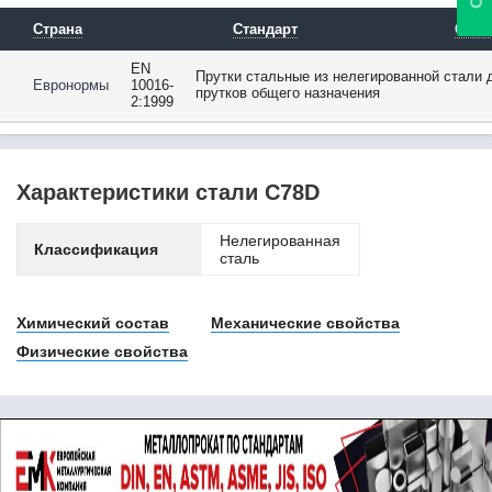
08Х17Н5М3 / Х17Н5М3
08Х17Т
Страна
Стандарт
Опис
08Х18Г8Н2Т /
0Х18Г8Н2Т
EN
Прутки стальные из нелегированной стали 
Евронормы
10016-
08Х18Н10
прутков общего назначения
2:1999
08Х18Н10Т
08Х18Н12Б
08Х21Н6М2Т
08Х22Н6Т
Характеристики стали C78D
08Ю
09Г2
Нелегированная
Классификация
09Г2С
сталь
09ГБЮ
09ГСФ
09Х16Н4Б
Химический состав
Механические свойства
10
Физические свойства
102Cr6
10880
10895
10CrMo5-5
10CrMo9-10
10NiCr5-4