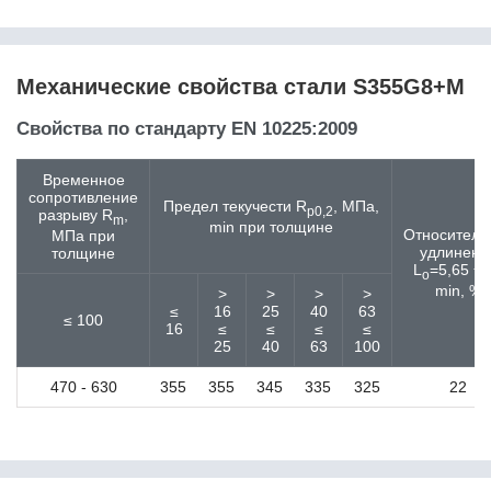
11SMnPb37
11кп
125Cr2
12CrMo4
Механические свойства стали S355G8+M
12CrMo9-10
12CrMoV12-10
Свойства по стандарту EN 10225:2009
12Ni14
12NiCr3-2
Временное
12Г2СБ
сопротивление
Предел текучести R
, МПа,
12ГФ
p0,2
разрыву R
,
m
min при толщине
12Х13
Относитель
МПа при
удлинени
толщине
12Х15Г9НД
L
=5,65 √
o
12Х17
min, %
>
>
>
>
12Х18Н10Т
≤
16
25
40
63
≤ 100
12Х18Н9 / Х18Н9
16
≤
≤
≤
≤
25
40
63
100
12Х18Н9Т
12Х1МФ
470 - 630
355
355
345
335
325
22
12Х2Н4А
12ХМ
12ХН
12ХН2
12ХН3А