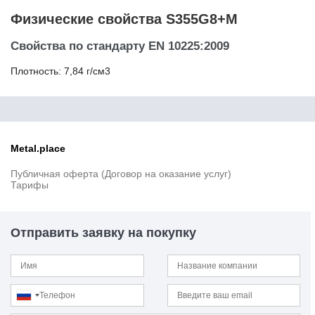
13CrMo4-5
Физические свойства S355G8+M
13CrMoSi5-5
13CrMoV9-10
Свойства по стандарту EN 10225:2009
13MnNi6-3
13Г1С-У
Плотность: 7,84 г/см3
13ХФА
14MoV6-3
14NiCrMo13-4
14Х17Н2
14ХГН
Metal.place
15
Публичная оферта (Договор на оказание услуг)
15B2
Тарифы
15MnCrMoNiV5-3
15MnMoV4-5
15NiCr13
Отправить заявку на покупку
15NiCuMoNb5-6-4
15NiMn6
15SMn13
15Г
15К
15кп