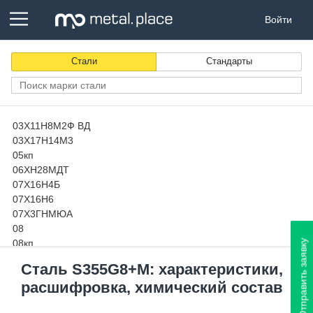
Войти
Стали
Стандарты
03Х11Н8М2Ф ВД
03Х17Н14М3
05кп
06ХН28МДТ
07Х16Н4Б
07Х16Н6
07Х3ГНМЮА
08
08кп
Отправить заявку
08пс
Сталь S355G8+M: характеристики,
08Х13
расшифровка, химический состав
08х14МФ-Ш
08Х15Н24В4ТР