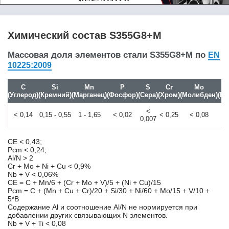
10S20
10SPb20
10Г2
Химический состав S355G8+M
10Г2С1
10Г2ФБЮ
Массовая доля элементов стали S355G8+M по
EN
10кп
10225:2009
10пс
10Х11Н20Т3Р
C
Si
Mn
P
S
Cr
Mo
10Х14Г14Н4Т /
(Углерод)
(Кремний)
(Марганец)
(Фосфор)
(Сера)
(Хром)
(Молибден)
(Ни
Х14Г14Н3Т
<
10Х17Н13М2Т
< 0,14
0,15 - 0,55
1 - 1,65
< 0,02
< 0,25
< 0,08
<
0,007
10Х23Н18
10Х2М
CE < 0,43;
10Х9МФБ
Pcm < 0,24;
10ХСНД
Al/N > 2
110Г13Л
Cr + Mo + Ni + Cu < 0,9%
Nb + V < 0,06%
11CrMo9-10
CE = C + Mn/6 + (Cr + Mo + V)/5 + (Ni + Cu)/15
11MnNi5-3
Pcm = C + (Mn + Cu + Cr)/20 + Si/30 + Ni/60 + Mo/15 + V/10 +
11SMn30
5*B
Содержание Al и соотношение Al/N не нормируется при
11SMn37
добавлении других связывающих N элементов.
11SMnPb30
Nb + V + Ti < 0,08