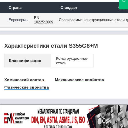
08Х17Н5М3 / Х17Н5М3
08Х17Т
Страна
Стандарт
Опис
08Х18Г8Н2Т /
0Х18Г8Н2Т
EN
Евронормы
Свариваемые конструкционные стали д
10225:2009
08Х18Н10
08Х18Н10Т
08Х18Н12Б
08Х21Н6М2Т
Характеристики стали S355G8+M
08Х22Н6Т
08Ю
Конструкционная
09Г2
Классификация
сталь
09Г2С
09ГБЮ
09ГСФ
Химический состав
Механические свойства
09Х16Н4Б
Физические свойства
10
102Cr6
10880
10895
10CrMo5-5
10CrMo9-10
10NiCr5-4