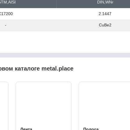
TM,AISI
DIN,WNr
C17200
2.1447
-
CuBe2
овом каталоге metal.place
Лента
Полоса