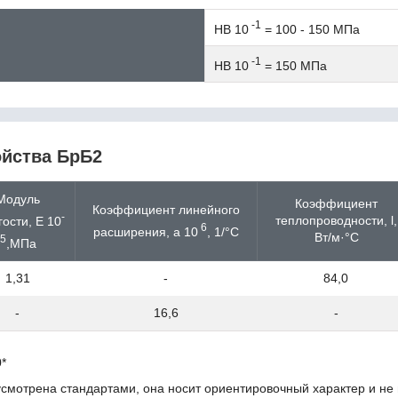
-1
HB 10
= 100 - 150 МПа
-1
HB 10
= 150 МПа
ойства БрБ2
Модуль
Коэффициент
Коэффициент линейного
-
теплопроводности, l,
гости, E 10
6
расширения, a 10
, 1/°С
Вт/м·°С
5
,МПа
1,31
-
84,0
-
16,6
-
*
усмотрена стандартами, она носит ориентировочный характер и не