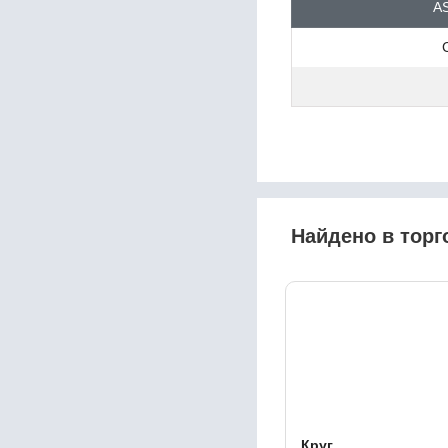
17B2
AS
17Cr3
17CrNi6-6
17CrS3
17MnB4
17NiCrMo6-4
17NiCrMoS6-4
17Г1С
17ГС
17Х18Н9
17ХГ
18B2
Найдено в торг
18CrMo4
18CrMoS4
18CrNiMo7-6
18MnB4
18MnMo4-5
18MnMoNi5-5
18NiCr5-4
18К
18кп
18Х12ВМБФР
Круг