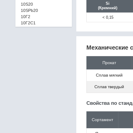
Si
10S20
(Кремний)
10SPb20
10Г2
< 0,15
10Г2С1
10Г2ФБЮ
10кп
10пс
Механические с
10Х11Н20Т3Р
10Х14Г14Н4Т /
Х14Г14Н3Т
Прокат
10Х17Н13М2Т
10Х23Н18
Сплав мягкий
10Х2М
10Х9МФБ
Сплав твердый
10ХСНД
110Г13Л
11CrMo9-10
Свойства по стан
11MnNi5-3
11SMn30
Сортамент
11SMn37
11SMnPb30