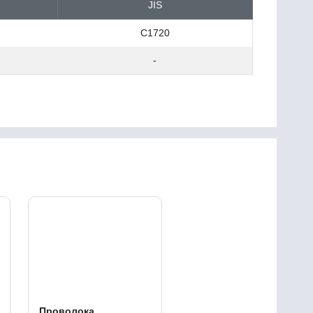
JIS
C1720
-
Проволока