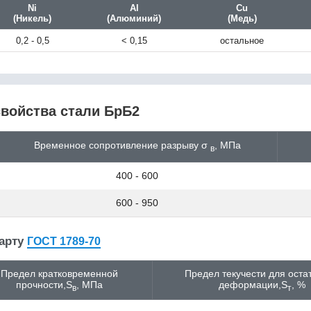
Ni
Al
Cu
(Никель)
(Алюминий)
(Медь)
0,2 - 0,5
< 0,15
остальное
войства стали БрБ2
Временное сопротивление разрыву σ
, МПа
в
400 - 600
600 - 950
дарту
ГОСТ 1789-70
Предел кратковременной
Предел текучести для оста
прочности,S
, МПа
деформации,S
, %
в
т