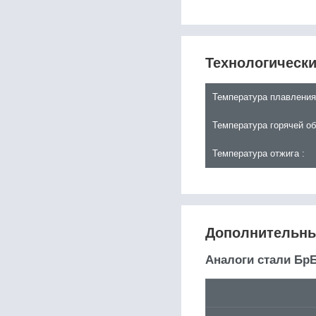
15Н2М
15пс
15Х
15Х18Н12С4ТЮ
Технологически
15Х25Т
15Х2ГМФ
15Х5М
Температура плавления
15ХА
15ХГН2ТА
Температура горячей об
15ХМ
Температура отжига :
15ХР
15ХСНД
15ХФ
16MnCr5
16MnCrB5
16MnCrS5
Дополнительны
16Mo3
16NiCr4
Аналоги стали Бр
16NiCrS4
16ГС
16К