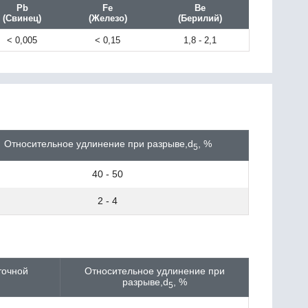
Pb
Fe
Be
(Свинец)
(Железо)
(Берилий)
< 0,005
< 0,15
1,8 - 2,1
Относительное удлинение при разрыве,d
, %
5
40 - 50
2 - 4
точной
Относительное удлинение при
разрыве,d
, %
5