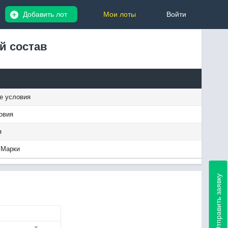
Добавить лот
Мои лоты
Войти
й состав
е условия
овия
я
 Марки
Отправить заявку