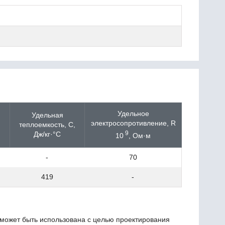
Удельное
Удельная
электросопротивление, R
теплоемкость, C,
9
Дж/кг·°С
10
, Ом·м
-
70
419
-
 может быть использована с целью проектирования