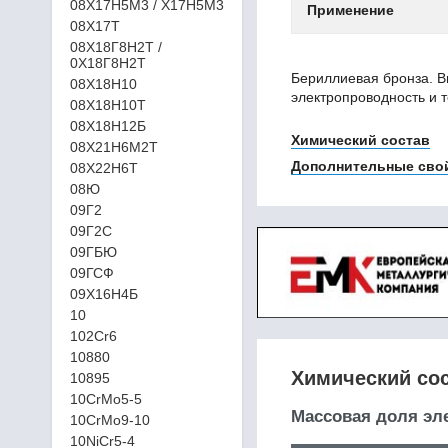
08Х17Н5М3 / Х17Н5М3
Применение
08Х17Т
08Х18Г8Н2Т /
0Х18Г8Н2Т
Бериллиевая бронза. В
08Х18Н10
электропроводность и 
08Х18Н10Т
08Х18Н12Б
Химический состав
08Х21Н6М2Т
Дополнительные сво
08Х22Н6Т
08Ю
09Г2
09Г2С
09ГБЮ
09ГСФ
09Х16Н4Б
10
102Cr6
10880
Химический со
10895
10CrMo5-5
Массовая доля эл
10CrMo9-10
10NiCr5-4