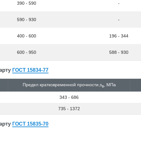
390 - 590
-
590 - 930
-
400 - 600
196 - 344
600 - 950
588 - 930
дарту
ГОСТ 15834-77
Предел кратковременной прочности,s
, МПа
в
343 - 686
735 - 1372
дарту
ГОСТ 15835-70