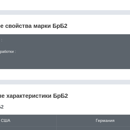
е свойства марки БрБ2
 :
работки :
е характеристики БрБ2
Б2
США
Германия