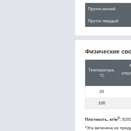
13CrMo4-5
Пруток мягкий
13CrMoSi5-5
13CrMoV9-10
Пруток твердый
13MnNi6-3
13Г1С-У
13ХФА
14MoV6-3
14NiCrMo13-4
Физические св
14Х17Н2
14ХГН
15
Температура,
15B2
упру
°С
15MnCrMoNiV5-3
15MnMoV4-5
15NiCr13
20
15NiCuMoNb5-6-4
15NiMn6
100
15SMn13
15Г
3
Плотность, кг/м
:
8200
15К
15кп
*Эта величина не пред