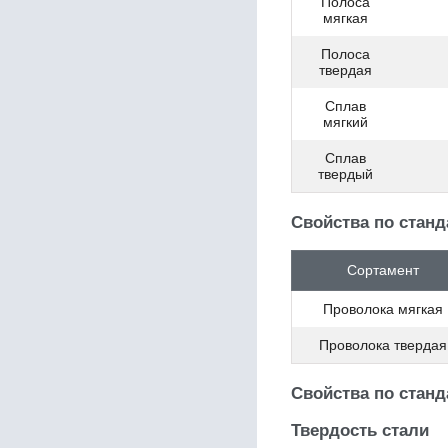
Полоса
11SMnPb37
мягкая
11кп
125Cr2
Полоса
12CrMo4
твердая
12CrMo9-10
Сплав
12CrMoV12-10
мягкий
12Ni14
12NiCr3-2
Сплав
12Г2СБ
твердый
12ГФ
12Х13
Свойства по стан
12Х15Г9НД
12Х17
Сортамент
12Х18Н10Т
12Х18Н9 / Х18Н9
Проволока мягкая
12Х18Н9Т
12Х1МФ
Проволока твердая
12Х2Н4А
12ХМ
Свойства по стан
12ХН
12ХН2
Твердость стали
12ХН3А