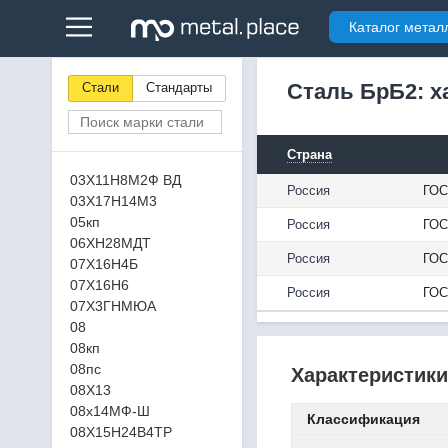
Каталог метал
Сталь БрБ2: х
Стали
Стандарты
Страна
03Х11Н8М2Ф ВД
Россия
ГОС
03Х17Н14М3
05кп
Россия
ГОС
06ХН28МДТ
Россия
ГОС
07Х16Н4Б
07Х16Н6
Россия
ГОС
07Х3ГНМЮА
08
08кп
08пс
Характеристики
08Х13
08х14МФ-Ш
Классификация
08Х15Н24В4ТР