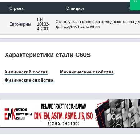
08Х17Н5М3 / Х17Н5М3
08Х17Т
Страна
Стандарт
Опис
08Х18Г8Н2Т /
0Х18Г8Н2Т
EN
Сталь узкая полосовая холоднокатанная дл
Евронормы
10132-
08Х18Н10
для других назначений
4:2000
08Х18Н10Т
08Х18Н12Б
08Х21Н6М2Т
08Х22Н6Т
Характеристики стали C60S
08Ю
09Г2
Химический состав
Механические свойства
09Г2С
09ГБЮ
Физические свойства
09ГСФ
09Х16Н4Б
10
102Cr6
10880
10895
10CrMo5-5
10CrMo9-10
10NiCr5-4