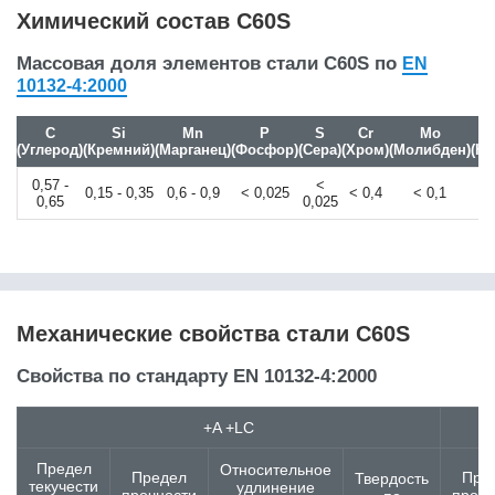
10S20
Химический состав C60S
10SPb20
10Г2
Массовая доля элементов стали C60S по
EN
10Г2С1
10132-4:2000
10Г2ФБЮ
10кп
C
Si
Mn
P
S
Cr
Mo
(Углерод)
(Кремний)
(Марганец)
(Фосфор)
(Сера)
(Хром)
(Молибден)
(Ни
10пс
10Х11Н20Т3Р
0,57 -
<
0,15 - 0,35
0,6 - 0,9
< 0,025
< 0,4
< 0,1
<
10Х14Г14Н4Т /
0,65
0,025
Х14Г14Н3Т
10Х17Н13М2Т
10Х23Н18
10Х2М
10Х9МФБ
Механические свойства стали C60S
10ХСНД
110Г13Л
Свойства по стандарту EN 10132-4:2000
11CrMo9-10
11MnNi5-3
+A +LC
11SMn30
11SMn37
Предел
Oтносительное
11SMnPb30
Предел
Пре
Твердость
текучести
удлинение
прочности
прочн