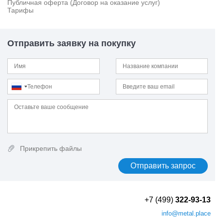
Публичная оферта (Договор на оказание услуг)
13CrMo4-5
Тарифы
13CrMoSi5-5
13CrMoV9-10
13MnNi6-3
Отправить заявку на покупку
13Г1С-У
13ХФА
14MoV6-3
14NiCrMo13-4
14Х17Н2
14ХГН
15
15B2
15MnCrMoNiV5-3
15MnMoV4-5
Прикрепить файлы
15NiCr13
15NiCuMoNb5-6-4
15NiMn6
15SMn13
15Г
+7 (499)
322-93-13
15К
15кп
info
@metal.place