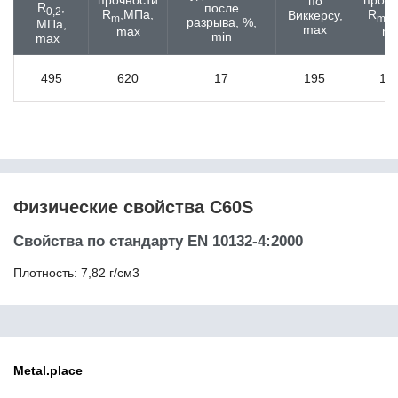
по
11SMnPb37
R
,
после
0,2
R
,МПа,
R
,
Виккерсу,
m
m
11кп
разрыва, %,
МПа,
max
max
ma
min
max
125Cr2
12CrMo4
12CrMo9-10
495
620
17
195
11
12CrMoV12-10
12Ni14
12NiCr3-2
12Г2СБ
12ГФ
12Х13
Физические свойства C60S
12Х15Г9НД
12Х17
Свойства по стандарту EN 10132-4:2000
12Х18Н10Т
12Х18Н9 / Х18Н9
Плотность: 7,82 г/см3
12Х18Н9Т
12Х1МФ
12Х2Н4А
12ХМ
12ХН
Metal.place
12ХН2
12ХН3А