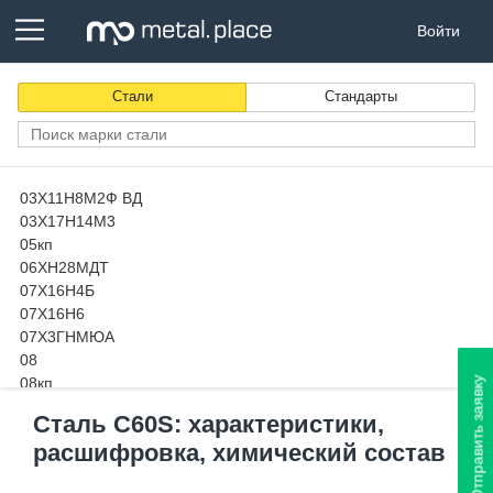
Войти
Стали
Стандарты
03Х11Н8М2Ф ВД
03Х17Н14М3
05кп
06ХН28МДТ
07Х16Н4Б
07Х16Н6
07Х3ГНМЮА
08
08кп
Отправить заявку
08пс
Сталь C60S: характеристики,
08Х13
расшифровка, химический состав
08х14МФ-Ш
08Х15Н24В4ТР