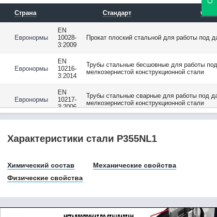
08Х17Н5М3 / Х17Н5М3
08Х17Т
Страна
Стандарт
Опис
08Х18Г8Н2Т /
0Х18Г8Н2Т
EN
Евронормы
10028-
Прокат плоский стальной для работы под 
08Х18Н10
3:2009
08Х18Н10Т
08Х18Н12Б
EN
Трубы стальные бесшовные для работы под 
Евронормы
10216-
08Х21Н6М2Т
мелкозернистой конструкционной стали
3:2014
08Х22Н6Т
08Ю
EN
Трубы стальные сварные для работы под да
Евронормы
10217-
09Г2
мелкозернистой конструкционной стали
3:2006
09Г2С
09ГБЮ
EN
Евронормы
10222-
Поковки стальные для сосудов, работающи
09ГСФ
Характеристики стали P355NL1
4:2017
09Х16Н4Б
10
EN
Фитинги труб со стыковой сваркой. 2. Нел
Евронормы
10253-
102Cr6
Химический состав
Механические свойства
проверку
2:2008
10880
Физические свойства
10895
10CrMo5-5
10CrMo9-10
10NiCr5-4