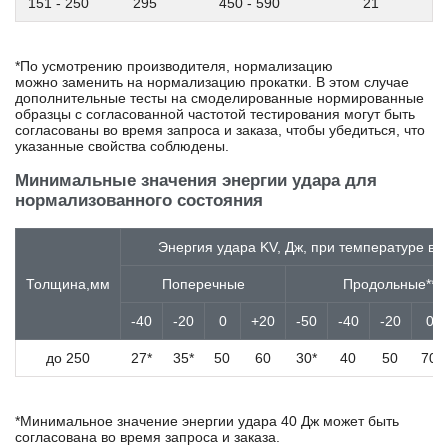
151 - 250
295
450 - 590
21
13CrMo4-5
13CrMoSi5-5
13CrMoV9-10
*По усмотрению производителя, нормализацию
13MnNi6-3
можно заменить на нормализацию прокатки. В этом случае
дополнительные тесты на смоделированные нормированные
13Г1С-У
образцы с согласованной частотой тестирования могут быть
13ХФА
согласованы во время запроса и заказа, чтобы убедиться, что
14MoV6-3
указанные свойства соблюдены.
14NiCrMo13-4
Минимальные значения энергии удара для
14Х17Н2
нормализованного состояния
14ХГН
15
Энергия удара KV, Дж, при температуре в °
15B2
15MnCrMoNiV5-3
Толщина,мм
Поперечные
Продольные**
15MnMoV4-5
15NiCr13
-40
-20
0
+20
-50
-40
-20
0
15NiCuMoNb5-6-4
15NiMn6
до 250
27*
35*
50
60
30*
40
50
70
15SMn13
15Г
15К
*Минимальное значение энергии удара 40 Дж может быть
15кп
согласована во время запроса и заказа.