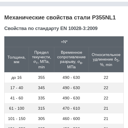
11SMnPb37
11кп
125Cr2
Механические свойства стали P355NL1
12CrMo4
12CrMo9-10
Свойства по стандарту EN 10028-3:2009
12CrMoV12-10
12Ni14
+N*
12NiCr3-2
12Г2СБ
Предел
Временное
Относительное
12ГФ
текучести,
сопротивление
Толщина,
удлинение δ
,
12Х13
5
σ
, МПа,
разрыву, σ
,
мм
т
в
%, min
12Х15Г9НД
min
МПа
12Х17
до 16
355
490 - 630
22
12Х18Н10Т
12Х18Н9 / Х18Н9
17 - 40
345
490 - 630
22
12Х18Н9Т
12Х1МФ
41 - 60
335
490 - 630
22
12Х2Н4А
61 - 100
315
470 - 610
21
12ХМ
12ХН
101 - 150
305
460 - 600
21
12ХН2
12ХН3А