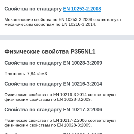
20NiCrMo13-4
Свойства по стандарту
EN 10253-2:2008
20NiCrMo2-2
20NiCrMoS2-2
Механические свойства по EN 10253-2:2008 соответствуют
20NiCrMoS6-4
механическим свойствам по EN 10216-3:2014.
20А
20Г
20ГЛ
20ГС
Физические свойства P355NL1
20К
20кп
Свойства по стандарту EN 10028-3:2009
20КТ
20Л
Плотность: 7,84 г/см3
20Н2М
Свойства по стандарту EN 10216-3:2014
20пс
20С
Физические свойства по EN 10216-3:2014 соответствуют
20ФА
физическим свойствам по EN 10028-3:2009.
20Х
Свойства по стандарту EN 10217-3:2006
20Х13
20Х13Н4Г9
Физические свойства по EN 10217-2:2006 соответствуют
20Х17Н2 / 2Х17Н2
физическим свойствам по EN 10028-3:2009.
20Х1М1Ф1ТР