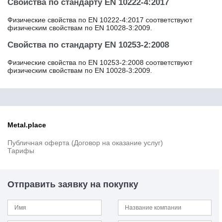
20Х23Н18
Свойства по стандарту EN 10222-4:2017
20Х2Н4А
Физические свойства по EN 10222-4:2017 соответствуют
20ХГНМ
физическим свойствам по EN 10028-3:2009.
20ХГНР
20ХГНТР
Свойства по стандарту EN 10253-2:2008
20ХГР
Физические свойства по EN 10253-2:2008 соответствуют
20ХГСА
физическим свойствам по EN 10028-3:2009.
20ХМ
20ХМФА
20ХН
20ХН2М
20ХН2МА
Metal.place
20ХН3А
20ХН4ФА
Публичная оферта (Договор на оказание услуг)
20ХНР
Тарифы
20ХФР
20ЮЧ
21CrMoV5-7
Отправить заявку на покупку
22CrMoS3-5
22MnB4
22ГЮ
22К