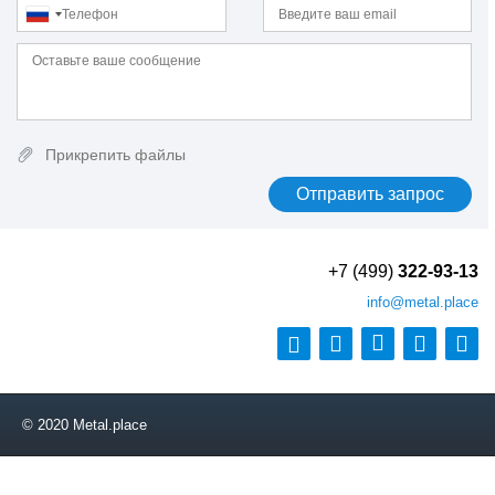
23B2
23MnB3
23MnB4
24CrMo13-6
25
25CrMo4
Прикрепить файлы
25CrMoS4
25Mn4
25Г
25Г2С
25Л
+7 (499)
322-93-13
25Х1МФ
25Х2М1Ф
info
@metal.place
25Х2Н4МА
25Х5М
25ХГМ
25ХГМА
25ХГНМТ
© 2020 Metal.place
25ХГСА
25ХГТ
26CrMo4