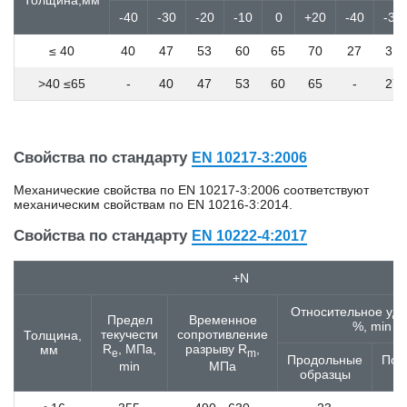
Толщина,мм
17B2
-40
-30
-20
-10
0
+20
-40
-30
17Cr3
17CrNi6-6
≤ 40
40
47
53
60
65
70
27
31
17CrS3
17MnB4
>40 ≤65
-
40
47
53
60
65
-
27
17NiCrMo6-4
17NiCrMoS6-4
17Г1С
17ГС
Свойства по стандарту
EN 10217-3:2006
17Х18Н9
Механические свойства по EN 10217-3:2006 соответствуют
17ХГ
механическим свойствам по EN 10216-3:2014.
18B2
18CrMo4
Свойства по стандарту
EN 10222-4:2017
18CrMoS4
18CrNiMo7-6
+N
18MnB4
18MnMo4-5
Относительное удл
Предел
Временное
18MnMoNi5-5
%, min
текучести
сопротивление
Толщина,
18NiCr5-4
R
, МПа,
разрыву R
,
мм
e
m
Продольные
Поп
18К
min
МПа
образцы
о
18кп
18Х12ВМБФР