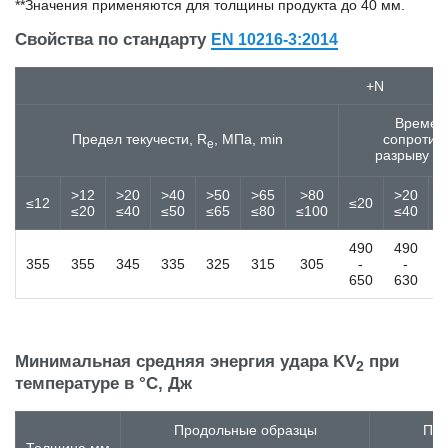
**Значения применяются для толщины продукта до 40 мм.
15Н2М
15пс
Свойства по стандарту
EN 10216-3:2014
15Х
15Х18Н12С4ТЮ
+N
15Х25Т
15Х2ГМФ
Времен
15Х5М
Предел текучести, R
, МПа, min
сопротив
e
разрыву R
15ХА
15ХГН2ТА
>12
>20
>40
>50
>65
>80
>20
>
15ХМ
≤12
≤20
≤20
≤40
≤50
≤65
≤80
≤100
≤40
≤
15ХР
15ХСНД
490
490
4
15ХФ
355
355
345
335
325
315
305
-
-
650
630
6
16MnCr5
16MnCrB5
16MnCrS5
16Mo3
Минимальная средняя энергия удара KV
при
16NiCr4
2
температуре в °C, Дж
16NiCrS4
16ГС
16К
Продольные образцы
Поп