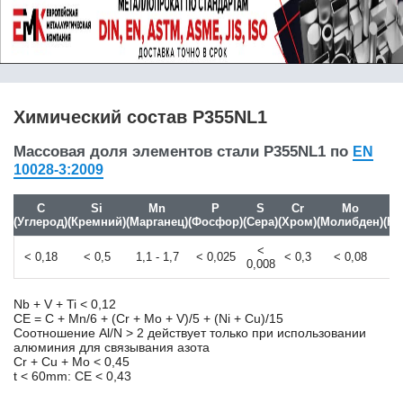
10S20
10SPb20
10Г2
10Г2С1
10Г2ФБЮ
10кп
Химический состав P355NL1
10пс
10Х11Н20Т3Р
Массовая доля элементов стали P355NL1 по
EN
10Х14Г14Н4Т /
10028-3:2009
Х14Г14Н3Т
10Х17Н13М2Т
C
Si
Mn
P
S
Cr
Mo
10Х23Н18
(Углерод)
(Кремний)
(Марганец)
(Фосфор)
(Сера)
(Хром)
(Молибден)
(Ни
10Х2М
<
10Х9МФБ
< 0,18
< 0,5
1,1 - 1,7
< 0,025
< 0,3
< 0,08
<
0,008
10ХСНД
110Г13Л
Nb + V + Ti < 0,12
11CrMo9-10
CE = C + Mn/6 + (Cr + Mo + V)/5 + (Ni + Cu)/15
11MnNi5-3
Соотношение Al/N > 2 действует только при использовании
алюминия для связывания азота
11SMn30
Cr + Cu + Mo < 0,45
11SMn37
t < 60mm: CE < 0,43
11SMnPb30