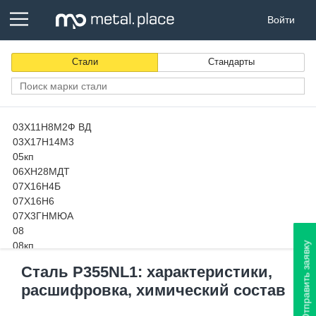
Войти
Стали
Стандарты
03Х11Н8М2Ф ВД
03Х17Н14М3
05кп
06ХН28МДТ
07Х16Н4Б
07Х16Н6
07Х3ГНМЮА
08
08кп
Отправить заявку
08пс
Сталь P355NL1: характеристики,
08Х13
расшифровка, химический состав
08х14МФ-Ш
08Х15Н24В4ТР