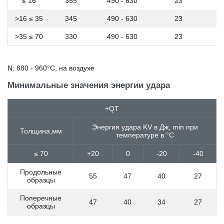
≤ 16
355
490 - 630
23
18Х2Н4ВА
18Х2Н4МА
>16 ≤ 35
345
490 - 630
23
18ХГ
>35 ≤ 70
330
490 - 630
23
18ХГТ
19MnVS6
19ХГН
N: 880 - 960°C, на воздухе
20
20895
Минимальные значения энергии удара
20CrMoV13-5-5
20CrMoVTiB4-10
+QT
20Mn5
20MnB4
Энергия удара KV в Дж, min при
Толщина,мм
20MnB5
температуре в °C
20MnCr5
≤ 70
+20
0
-20
-40
20MnCrS5
20MnMoNi4-5
Продольные
20MnNb6
55
47
40
27
образцы
20MoCr3
20MoCr4
Поперечные
47
40
34
27
образцы
20MoCrS3
20MoCrS4