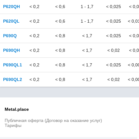
ГОСТ 617
P620QH
< 0,2
< 0,6
1 - 1,7
< 0,025
< 0,
ГОСТ 618
ГОСТ 632
P620QL
< 0,2
< 0,6
1 - 1,7
< 0,025
< 0,0
ГОСТ 633
ГОСТ 745
P690Q
< 0,2
< 0,8
< 1,7
< 0,025
< 0,
ГОСТ 792
ГОСТ 859
ГОСТ 977
P690QH
< 0,2
< 0,8
< 1,7
< 0,02
< 0,
ГОСТ 1020
ГОСТ 1050
P690QL1
< 0,2
< 0,8
< 1,7
< 0,025
< 0,0
ГОСТ 1066
ГОСТ 1071
P690QL2
< 0,2
< 0,8
< 1,7
< 0,02
< 0,0
ГОСТ 1131
ГОСТ 1173
ГОСТ 1208
ГОСТ 1412
ГОСТ 1414
Metal.place
ГОСТ 1435
Публичная оферта (Договор на оказание услуг)
ГОСТ 1452
Тарифы
ГОСТ 1497
ГОСТ 1525