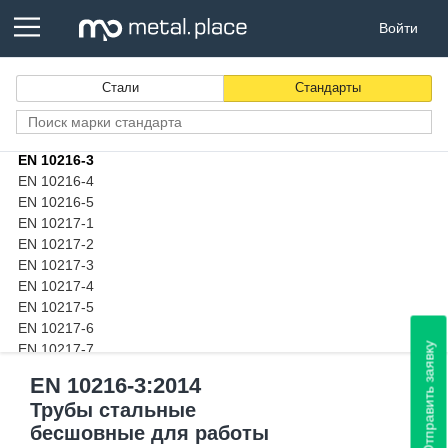
EN 10132-3
Войти
EN 10132-4
EN 10208-1
EN 10208-2
Стали
Стандарты
EN 10210-1
EN 10216-1
EN 10216-2
EN 10216-3
EN 10216-4
EN 10216-5
EN 10217-1
EN 10217-2
EN 10217-3
EN 10217-4
EN 10217-5
EN 10217-6
Отправить заявку
EN 10217-7
EN 10219-1
EN 10216-3:2014
EN 10222-2
Трубы стальные
EN 10222-3
бесшовные для работы
EN 10222-4