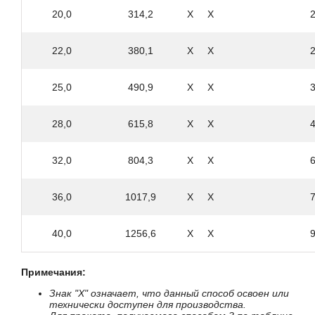
ТУ 1381-006-47966425
20,0
314,2
Х
Х
ТУ 1381-012-05757848
ТУ 1381-103-05757848
ТУ 1381-158-0147016
22,0
380,1
Х
Х
ТУ 1381-159-0147016
ТУ 14-1-1529-2003
25,0
490,9
Х
Х
ТУ 14-104-4632-93
ТУ 14-105-712-2003
ТУ 14-158-135-2003
28,0
615,8
Х
Х
ТУ 14-159-283-2001
ТУ 14-3-1348-2005
32,0
804,3
Х
Х
ТУ 1469-011-
593377520
ТУ 1493-002-81068824
36,0
1017,9
Х
Х
ТУ 26-0303-1532-84
ТУ 3600-010-
78786272-2007
40,0
1256,6
Х
Х
ТУ 3600-010-88626180
ТУ 0900-006-05764417
Примечания:
Знак "Х" означает, что данный способ освоен или
технически доступен для производства.