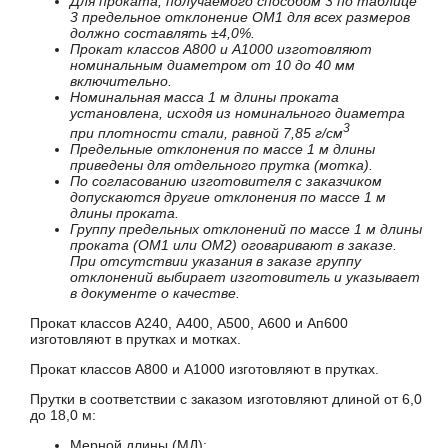
Для проката, получаемого способом 3 по таблице
3 предельное отклонение ОМ1 для всех размеров
должно составлять ±4,0%.
Прокат классов А800 и А1000 изготовляют
номинальным диаметром от 10 до 40 мм
включительно.
Номинальная масса 1 м длины проката
установлена, исходя из номинального диаметра
3
при плотности стали, равной 7,85 г/см
Предельные отклонения по массе 1 м длины
приведены для отдельного прутка (мотка).
По согласованию изготовителя с заказчиком
допускаются другие отклонения по массе 1 м
длины проката.
Группу предельных отклонений по массе 1 м длины
проката (ОМ1 или ОМ2) оговаривают в заказе.
При отсутствии указания в заказе группу
отклонений выбирает изготовитель и указывает
в документе о качестве.
Прокат классов А240, А400, А500, А600 и Ап600
изготовляют в прутках и мотках.
Прокат классов А800 и А1000 изготовляют в прутках.
Прутки в соответствии с заказом изготовляют длиной от 6,0
до 18,0 м:
Мерной длины (МД);