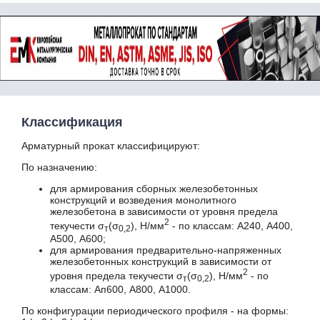
ОСТ 1-92014
ОСТ 1-92041
ОСТ 1-92048
ОСТ 1-92059
ОСТ 24.013.04
ОСТ 24.916.01
ОСТ 108.961.04
ОСТ 108.030.113
Классификация
ОСТ 23.4.127-77
Арматурный прокат классифицируют:
ОСТ 24.013.20-85
ОСТ 24.013.20-90
По назначению:
ОСТ 108.158.04
для армирования сборных железобетонных
ОСТ 108.236.01
конструкций и возведения монолитного
ТС 105-22
железобетона в зависимости от уровня предела
2
ТС 1015-91
текучести σ
(σ
), Н/мм
- по классам: А240, А400,
т
0,2
А500, А600;
ТУ 3-1002
для армирования предварительно-напряженных
ТУ 14-3Р-55
железобетонных конструкций в зависимости от
ТУ 14-3Р-62
2
уровня предела текучести σ
(σ
), Н/мм
- по
т
0,2
ТУ 14-3Р-77
классам: Ап600, А800, А1000.
ТУ 14-1-524
По конфигурации периодического профиля - на формы:
ТУ 14-1-950