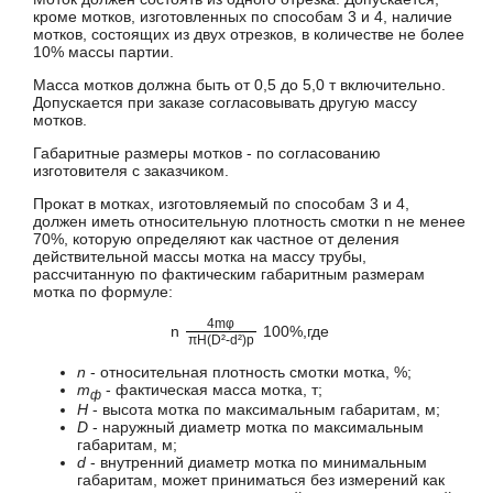
кроме мотков, изготовленных по способам 3 и 4, наличие
мотков, состоящих из двух отрезков, в количестве не более
10% массы партии.
Масса мотков должна быть от 0,5 до 5,0 т включительно.
Допускается при заказе согласовывать другую массу
мотков.
Габаритные размеры мотков - по согласованию
изготовителя с заказчиком.
Прокат в мотках, изготовляемый по способам 3 и 4,
должен иметь относительную плотность смотки n не менее
70%, которую определяют как частное от деления
действительной массы мотка на массу трубы,
рассчитанную по фактическим габаритным размерам
мотка по формуле:
4mφ
n
100%,где
πН(D²-d²)p
n
- относительная плотность смотки мотка, %;
m
- фактическая масса мотка, т;
ф
Н
- высота мотка по максимальным габаритам, м;
D
- наружный диаметр мотка по максимальным
габаритам, м;
d
- внутренний диаметр мотка по минимальным
габаритам, может приниматься без измерений как