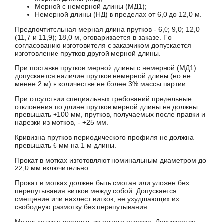
Мерной с немерной длины (МД1);
Немерной длины (НД) в пределах от 6,0 до 12,0 м.
Предпочтительная мерная длина прутков - 6,0; 9,0; 12,0
(11,7 и 11,9); 18,0 м, оговаривается в заказе. По
согласованию изготовителя с заказчиком допускается
изготовление прутков другой мерной длины.
При поставке прутков мерной длины с немерной (МД1)
допускается наличие прутков немерной длины (но не
менее 2 м) в количестве не более 3% массы партии.
При отсутствии специальных требований предельные
отклонения по длине прутков мерной длины не должны
превышать +100 мм, прутков, получаемых после правки и
нарезки из мотков, - +25 мм.
Кривизна прутков периодического профиля не должна
превышать 6 мм на 1 м длины.
Прокат в мотках изготовляют номинальным диаметром до
22,0 мм включительно.
Прокат в мотках должен быть смотан или уложен без
перепутывания витков между собой. Допускается
смещение или нахлест витков, не ухудшающих их
свободную размотку без перепутывания.
Моток должен состоять из одного отрезка. Допускается,