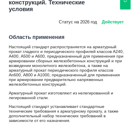
конструкций. Технические
ГОСТ Р 53932
ГОСТ Р 54150
условия
ГОСТ Р 54803
ГОСТ Р 54864
Статус на 2026 год
Действует
ГОСТ Р 54908
ГОСТ Р 54909
Область применения
ГОСТ Р 55374
ГОСТ Р 55375
Настоящий стандарт распространяется на арматурный
ГОСТ Р 55820
прокат гладкого и периодического профилей классов А240,
А400, А500 и А600, предназначенный для применения при
ГОСТ Р 56299
армировании сборных железобетонных конструкций и при
ГОСТ Р 56354
возведении монолитного железобетона, а также на
ГОСТ Р 56594
арматурный прокат периодического профиля классов
Ап600, А800 и А1000, предназначенный для применения
ГОСТ Р 57265
при армировании предварительно напряженных
ГОСТ Р 57517
железобетонных конструкций.
ГОСТ Р 57837
Арматурный прокат изготовляют из нелегированной и
ГОСТ Р 12.1.019
легированной стали.
ГОСТ Р ИСО 3581
ОСТ 14-21
Настоящий стандарт устанавливает стандартные
технические требования к арматурному прокату, а также
ОСТ 26-291
дополнительный набор технических требований в
ОСТ 32-183
зависимости от его назначения.
ОСТ 1-90015
ОСТ 1-90054