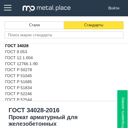
ГОСТ 30245
Войти
ГОСТ 31366
ГОСТ 31447
ГОСТ 32528
Стали
Стандарты
ГОСТ 32678
ГОСТ 32931
ГОСТ 33228
ГОСТ 34028
ГОСТ 8.053
ГОСТ 12.1.004
ГОСТ 12766.1-90
ГОСТ Р 50278
ГОСТ Р 51045
ГОСТ Р 51685
ГОСТ Р 51834
ГОСТ Р 52246
Отправить заявку
ГОСТ Р 52544
ГОСТ Р 52597
ГОСТ 34028-2016
ГОСТ Р 52802
Прокат арматурный для
ГОСТ Р 53629
железобетонных
ГОСТ Р 53866