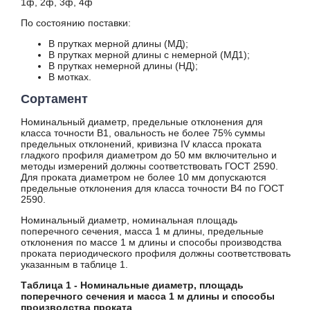
1ф, 2ф, 3ф, 4ф
ТУ 14-3Р-113
По состоянию поставки:
ТУ 14-3-190
ТУ 14-3Р-197
В прутках мерной длины (МД);
ТУ 14-3-460
В прутках мерной длины с немерной (МД1);
В прутках немерной длины (НД);
ТУ 14-3-560
В мотках.
ТУ 14-1-1921
ТУ 14-1-4083
Сортамент
ТУ 14-1-5120
Номинальный диаметр, предельные отклонения для
ТУ 14-1-5241
класса точности В1, овальность не более 75% суммы
ТУ 14-1-5346
предельных отклонений, кривизна IV класса проката
ТУ 14-1-5598
гладкого профиля диаметром до 50 мм включительно и
методы измерений должны соответствовать ГОСТ 2590.
ТУ 14-152-42
Для проката диаметром не более 10 мм допускаются
ТУ 14-162-14
предельные отклонения для класса точности В4 по ГОСТ
ТУ 14-162-20
2590.
ТУ 14-3-1128
Номинальный диаметр, номинальная площадь
ТУ 14-3Р-1128
поперечного сечения, масса 1 м длины, предельные
ТУ 14-3Р-1270
отклонения по массе 1 м длины и способы производства
проката периодического профиля должны соответствовать
ТУ 14-3-1270
указанным в таблице 1.
ТУ 14-3-1573
Таблица 1 - Номинальные диаметр, площадь
ТУ 14-3-1698
поперечного сечения и масса 1 м длины и способы
ТУ 14-3-1814
производства проката