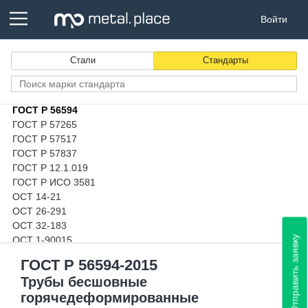
ГОСТ Р 54908
Войти
ГОСТ Р 54909
ГОСТ Р 55374
ГОСТ Р 55375
Стали
Стандарты
ГОСТ Р 55820
ГОСТ Р 56299
ГОСТ Р 56354
ГОСТ Р 56594
ГОСТ Р 57265
ГОСТ Р 57517
ГОСТ Р 57837
ГОСТ Р 12.1.019
ГОСТ Р ИСО 3581
ОСТ 14-21
ОСТ 26-291
ОСТ 32-183
Отправить заявку
ОСТ 1-90015
ОСТ 1-90054
ГОСТ Р 56594-2015
ОСТ 1-92014
Трубы бесшовные
ОСТ 1-92041
горячедеформированные
ОСТ 1-92048