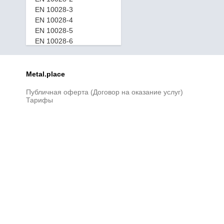
EN 10028-3
EN 10028-4
EN 10028-5
EN 10028-6
EN 10028-7
EN 10083-2
EN 10083-3
Metal.place
EN 10088-1
Публичная оферта (Договор на оказание услуг)
EN 10132-2
Тарифы
EN 10132-3
EN 10132-4
EN 10208-1
EN 10208-2
EN 10210-1
EN 10216-1
EN 10216-2
EN 10216-3
EN 10216-4
EN 10216-5
EN 10217-1
EN 10217-2