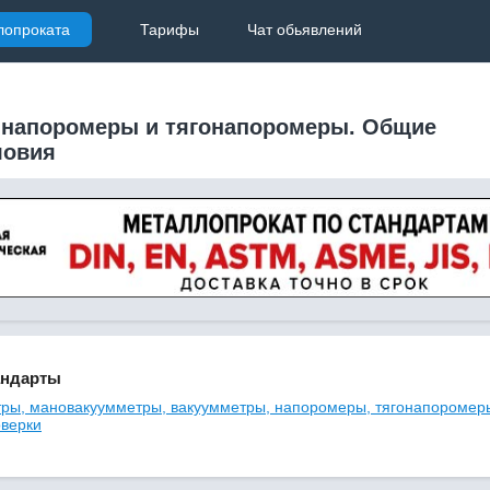
лопроката
Тарифы
Чат обьявлений
 напоромеры и тягонапоромеры. Общие
ловия
андарты
ры, мановакуумметры, вакуумметры, напоромеры, тягонапоромер
оверки