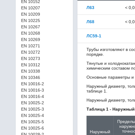
EN 10152
Л63
< 0,
EN 10207
EN 10209
EN 10225
Л68
< 0,
EN 10267
EN 10268
ЛС59-1
EN 10269
EN 10271
Трубы изготовляют в со
EN 10272
порядке.
EN 10273
Тянутые и холоднокатан
EN 10312
химическим составом п
EN 10338
Основные параметры и
EN 10346
EN 10016-2
Наружный диаметр, тол
EN 10016-3
таблице 1.
EN 10016-4
Наружный диаметр, толщ
EN 10025-2
EN 10025-3
Таблица 1 - Наружный
EN 10025-4
Предель
EN 10025-5
наружн
EN 10025-6
точнос
Наружный
EN 10028-2