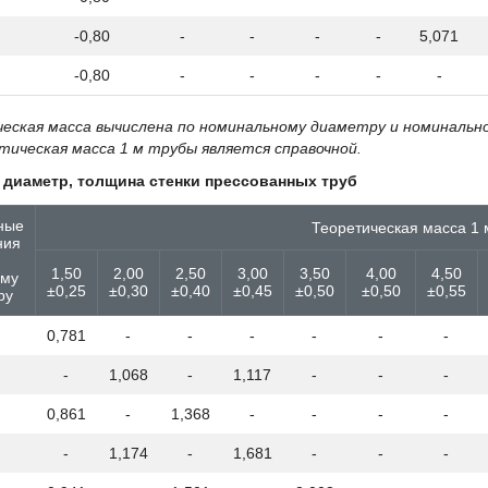
-0,80
-
-
-
-
5,071
-0,80
-
-
-
-
-
еская масса вычислена по номинальному диаметру и номиналь
етическая масса 1 м трубы является справочной.
 диаметр, толщина стенки прессованных труб
ные
Теоретическая масса 1 м
ния
1,50
2,00
2,50
3,00
3,50
4,00
4,50
ому
±0,25
±0,30
±0,40
±0,45
±0,50
±0,50
±0,55
ру
0,781
-
-
-
-
-
-
-
1,068
-
1,117
-
-
-
0,861
-
1,368
-
-
-
-
-
1,174
-
1,681
-
-
-