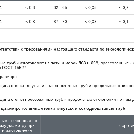
01
< 0,3
62 - 65
< 0,05
< 0,2
01
< 0,3
67 - 70
< 0,03
< 0,1
ответствии с требованиями настоящего стандарта по технологичес
ые трубы изготовляют из латуни марок Л63 и Л68, прессованные - 
о ГОСТ 15527.
 размеры
щина стенки тянутых и холоднокатаных труб и предельные отклоне
ина стенки прессованных труб и предельные отклонения по ним д
 диаметр, толщина стенки тянутых и холоднокатаных труб
ные отклонения по
ому диаметру при
Теоретич
ти изготовления