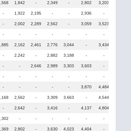
1,568
1,842
-
2,349
-
2,802
3,203
3,550
-
1,922
2,195
-
-
2,936
-
-
-
2,002
2,289
2,562
-
3,059
3,523
-
-
-
-
-
-
-
-
-
1,885
2,162
2,461
2,776
3,044
-
3,434
-
-
2,242
-
2,882
3,188
-
-
-
-
-
2,646
2,989
3,303
3,603
-
-
-
-
-
-
-
-
-
-
-
-
-
-
-
3,870
4,484
-
2,168
2,562
-
3,309
3,663
-
4,544
5,418
-
2,642
-
3,416
-
4,137
4,804
5,605
2,302
-
-
-
-
-
-
-
2,369
2,802
-
3,630
4,023
4,404
-
-