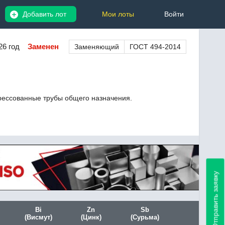
Добавить лот
Мои лоты
Войти
26 год
Заменен
Заменяющий
ГОСТ 494-2014
рессованные трубы общего назначения.
Отправить заявку
Bi
Zn
Sb
(Висмут)
(Цинк)
(Сурьма)