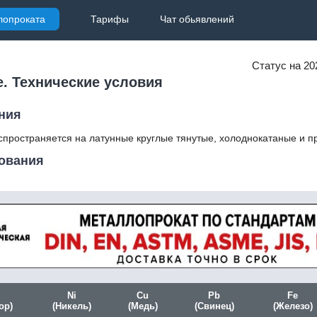
лопроката
Тарифы
Чат обьявлений
Статус на 20
. Технические условия
ния
спространяется на латунные круглые тянутые, холоднокатаные и п
бования
Ni
Cu
Pb
Fe
ор)
(Никель)
(Медь)
(Свинец)
(Железо)