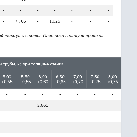
-
-
-
-
-
-
-
-
-
7,766
-
10,25
-
-
-
-
ной толщине стенки. Плотность латуни принята
 трубы, кг, при толщине стенки
5,00
5,50
6,00
6,50
7,00
7,50
8,00
8,50
±0,55
±0,55
±0,60
±0,65
±0,70
±0,75
±0,75
±0,85
-
-
-
-
-
-
-
-
-
-
2,561
-
-
-
-
-
-
-
-
-
-
-
-
-
-
-
-
-
-
-
-
-