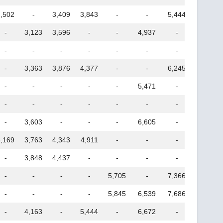
2,502
-
3,409
3,843
-
-
5,444
-
-
3,123
3,596
-
-
4,937
-
-
-
-
-
-
-
-
-
-
-
3,363
3,876
4,377
-
-
6,245
-
-
-
-
-
-
5,471
-
-
-
-
-
-
-
-
-
-
-
3,603
-
-
-
6,605
-
-
3,169
3,763
4,343
4,911
-
-
-
8,037
-
3,848
4,437
-
-
-
-
-
-
-
-
-
5,705
-
7,366
-
-
-
-
-
5,845
6,539
7,686
-
-
4,163
-
5,444
-
6,672
-
-