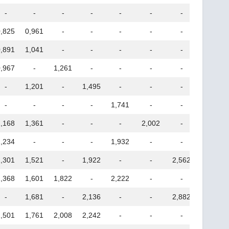
-
-
-
-
-
-
-
-
0,825
0,961
-
-
-
-
-
-
0,891
1,041
-
-
-
-
-
-
0,967
-
1,261
-
-
-
-
-
-
1,201
-
1,495
-
-
-
-
-
-
-
-
1,741
-
-
-
1,168
1,361
-
-
-
2,002
-
-
1,234
-
-
-
1,932
-
-
-
1,301
1,521
-
1,922
-
-
2,562
-
1,368
1,601
1,822
-
2,222
-
-
-
-
1,681
-
2,136
-
-
2,882
3,176
1,501
1,761
2,008
2,242
-
-
-
-