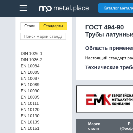
Каталог метал
ГОСТ 494-90
Стали
Стандарты
Трубы латунные
Область примене
DIN 1026-1
Настоящий стандарт ра
DIN 1026-2
EN 10084
Технические тре
EN 10085
EN 10087
EN 10089
EN 10090
EN 10095
EN 10111
EN 10120
EN 10130
EN 10139
Марки
P
EN 10151
стали
(Фосф