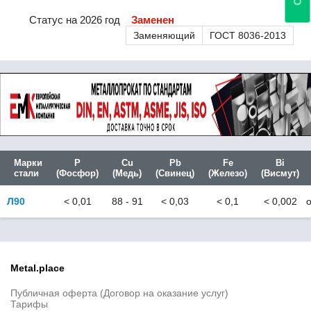
EN 10152
EN 10207
Статус на 2026 год
Заменен
EN 10209
Заменяющий
ГОСТ 8036-2013
EN 10225
EN 10267
EN 10268
EN 10269
EN 10271
EN 10272
EN 10273
EN 10312
Марки
P
Cu
Pb
Fe
Bi
EN 10338
стали
(Фосфор)
(Медь)
(Свинец)
(Железо)
(Висмут)
EN 10346
EN 10016-2
Л90
< 0,01
88 - 91
< 0,03
< 0,1
< 0,002
EN 10016-3
EN 10016-4
EN 10025-2
EN 10025-3
EN 10025-4
Metal.place
EN 10025-5
Публичная оферта (Договор на оказание услуг)
EN 10025-6
Тарифы
EN 10028-2