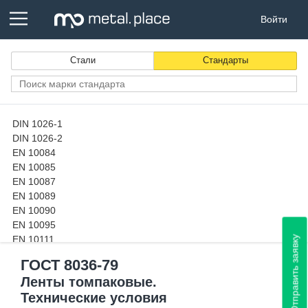
Войти
Стали
Стандарты
DIN 1026-1
DIN 1026-2
EN 10084
EN 10085
EN 10087
EN 10089
EN 10090
EN 10095
EN 10111
Отправить заявку
EN 10120
ГОСТ 8036-79
EN 10130
Ленты томпаковые.
EN 10139
Технические условия
EN 10151